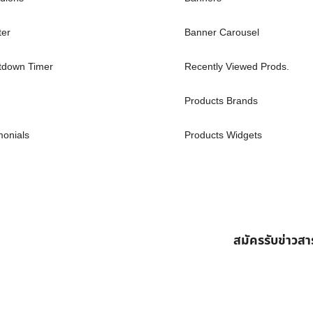
ter
Banner Carousel
tdown Timer
Recently Viewed Prods.
Products Brands
monials
Products Widgets
สมัครรับข่าวส
ต