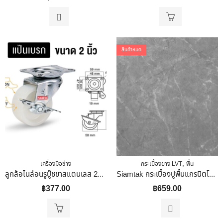
สินค้าหมด
,
เครื่องมือช่าง
กระเบื้องยาง LVT
พื้น
ลูกล้อไนล่อนรูบู๊ชขาสแตนเลส 2นิ้ว(50มม) รับน้ำหนัก 35-53 กก. รุ่นCompact ยี่ห้อ Pareo พรอมส่ง สแตนเลส 2 นิ้ว แป้นหมุน
Siamtak กระเบื้องปูพื้นแกรนิตโต้ ทั่งภายใน ภายนอก รุ่น EDK-MA66-6151 60×60
฿
377.00
฿
659.00