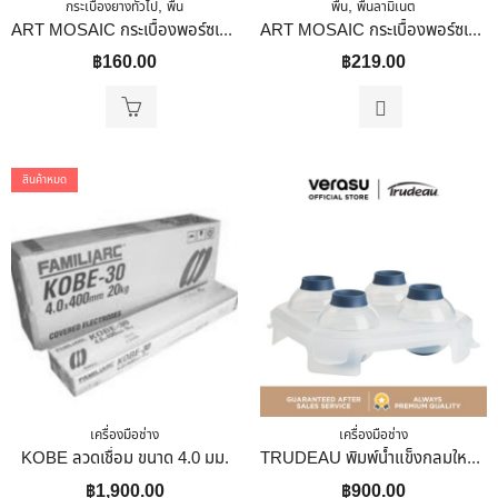
,
,
กระเบื้องยางทั่วไป
พื้น
พื้น
พื้นลามิเนต
ART MOSAIC กระเบื้องพอร์ซเลนโมเสค รุ่น Picket สี Matt White ขนาด 260 X 344.20 X 5.5 Mm. เคลือบด้าน
ART MOSAIC กระเบื้องพอร์ซเลนโมเสค รุ่น Penny Round ขนาด 315x291x5.5 Mm. สี Glossy Black เคลือบเงา
฿
160.00
฿
219.00
สินค้าหมด
เครื่องมือช่าง
เครื่องมือช่าง
KOBE ลวดเชื่อม ขนาด 4.0 มม.
TRUDEAU พิมพ์น้ำแข็งกลมใหญ่ รุ่น TRU-0971531 VERASU วีรสุ แม่พิมพ์น้ำแข็ง TRU-0971531
฿
1,900.00
฿
900.00