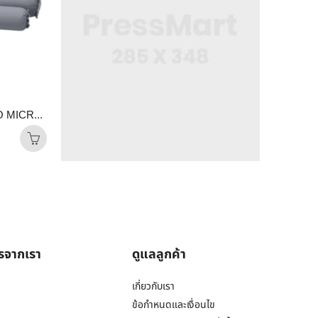
เครื่องนอน
เครื่องนอน
ปลอกหมอนข้าง LUNIO MICROSILK PILLOW CASE สีเทาไทเทเนียม TITANIUM GRAY จำนวน2ชิ้น
ผ้าคลุมเตียง 6 ฟุต HOME LIVING STYLE ASTON สีเทา
฿
2,587.00
฿
2,587.00
ารจากเรา
ดูแลลูกค้า
เกี่ยวกับเรา
ข้อกำหนดและเงื่อนไข