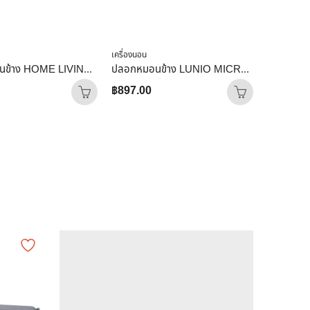
เครื่องนอน
เครื่องนอน
ปลอกหมอนข้าง HOME LIVING STYLE COTTON SATEEN II สี BROWN
ปลอกหมอนข้าง LUNIO MICROSILK PILLOW CASE สีเทาไทเทเนียม TITANIUM GRAY จำนวน2ชิ้น
฿
897.00
฿
2,587.