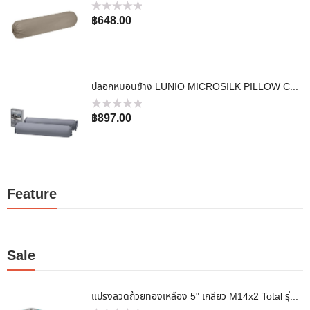
ให้
฿
648.00
คะแนน
0
ตั้งแต่
1-
5
คะแนน
ปลอกหมอนข้าง LUNIO MICROSILK PILLOW CASE สีเทาไทเทเนียม TITANIUM GRAY จำนวน2ชิ้น
ให้
฿
897.00
คะแนน
0
ตั้งแต่
1-
5
คะแนน
Feature
Sale
แปรงลวดถ้วยทองเหลือง 5" เกลียว M14x2 Total รุ่น TAC31051