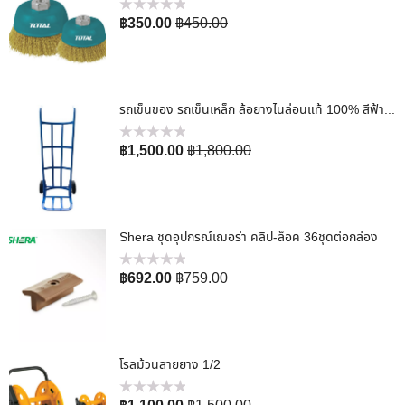
ให้
฿
350.00
฿
450.00
คะแนน
0
ตั้งแต่
1-
5
คะแนน
รถเข็นของ รถเข็นเหล็ก ล้อยางไนล่อนแท้ 100% สีฟ้า แบบตรง
ให้
฿
1,500.00
฿
1,800.00
คะแนน
0
ตั้งแต่
1-
5
คะแนน
Shera ชุดอุปกรณ์เฌอร่า คลิป-ล็อค 36ชุดต่อกล่อง
ให้
฿
692.00
฿
759.00
คะแนน
0
ตั้งแต่
1-
5
คะแนน
โรลม้วนสายยาง 1/2
ให้