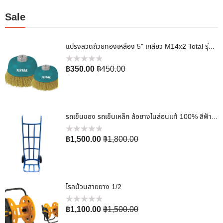
Sale
แปรงลวดถ้วยทองเหลือง 5" เกลียว M14x2 Total รุ่น TAC31051
ให้
฿
350.00
฿
450.00
คะแนน
0
ตั้งแต่
1-
5
คะแนน
รถเข็นของ รถเข็นเหล็ก ล้อยางไนล่อนแท้ 100% สีฟ้า แบบตรง
ให้
฿
1,500.00
฿
1,800.00
คะแนน
0
ตั้งแต่
1-
5
คะแนน
โรลม้วนสายยาง 1/2
ให้
฿
1,100.00
฿
1,500.00
คะแนน
0