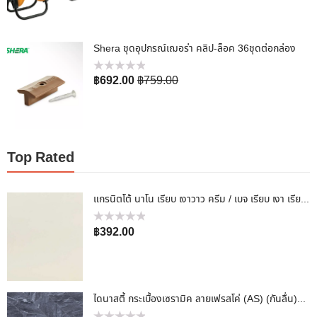
ตั้งแต่
1-
5
คะแนน
Shera ชุดอุปกรณ์เฌอร่า คลิป-ล็อค 36ชุดต่อกล่อง
ให้
฿
692.00
฿
759.00
คะแนน
0
ตั้งแต่
1-
5
คะแนน
Top Rated
แกรนิตโต้ นาโน เรียบ เงาวาว ครีม / เบจ เรียบ เงา เรียบหรูสไตล์อิตาเลี่ยน 60x60cm
ให้
฿
392.00
คะแนน
0
ตั้งแต่
1-
5
คะแนน
ไดนาสตี้ กระเบื้องเซรามิค ลายเฟรสโค่ (AS) (กันลื่น)40 X 40