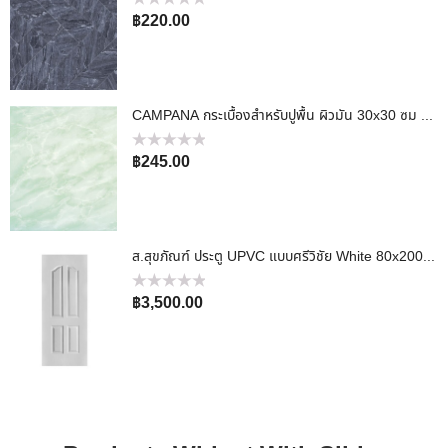
ให้
฿
220.00
คะแนน
0
ตั้งแต่
1-
5
คะแนน
CAMPANA กระเบื้องสำหรับปูพื้น ผิวมัน 30x30 ซม SAI NATEE
ให้
฿
245.00
คะแนน
0
ตั้งแต่
1-
5
คะแนน
ส.สุขภัณฑ์ ประตู UPVC แบบศรีวิชัย White 80x200x4 Cm
ให้
฿
3,500.00
คะแนน
0
ตั้งแต่
1-
5
คะแนน