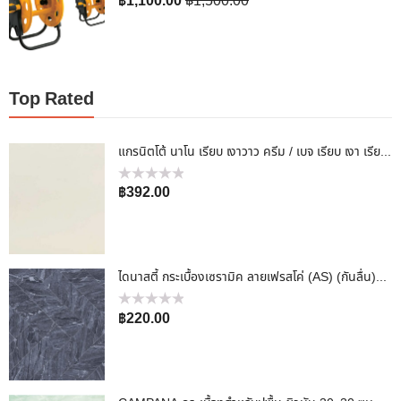
฿
1,100.00
฿
1,500.00
คะแนน
0
ตั้งแต่
1-
5
คะแนน
Top Rated
แกรนิตโต้ นาโน เรียบ เงาวาว ครีม / เบจ เรียบ เงา เรียบหรูสไตล์อิตาเลี่ยน 60x60cm
ให้
฿
392.00
คะแนน
0
ตั้งแต่
1-
5
คะแนน
ไดนาสตี้ กระเบื้องเซรามิค ลายเฟรสโค่ (AS) (กันลื่น)40 X 40
ให้
฿
220.00
คะแนน
0
ตั้งแต่
1-
5
คะแนน