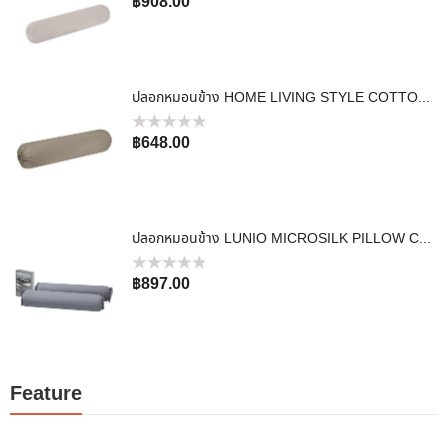
฿
908.00
คะแนน
0
ตั้งแต่
1-
5
คะแนน
ปลอกหมอนข้าง HOME LIVING STYLE COTTON SATEEN II สี BROWN
ให้
฿
648.00
คะแนน
0
ตั้งแต่
1-
5
คะแนน
ปลอกหมอนข้าง LUNIO MICROSILK PILLOW CASE สีเทาไทเทเนียม TITANIUM GRAY จำนวน2ชิ้น
ให้
฿
897.00
คะแนน
0
ตั้งแต่
1-
5
คะแนน
Feature