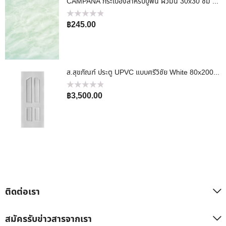
CAMPANA กระเบื้องสำหรับปูพื้น ผิวมัน 30x30 ซม SAI NATEE
ให้
฿
245.00
คะแนน
0
ตั้งแต่
1-
5
คะแนน
ส.สุขภัณฑ์ ประตู UPVC แบบศรีวิชัย White 80x200x4 Cm
ให้
฿
3,500.00
คะแนน
0
ตั้งแต่
1-
5
คะแนน
ติดต่อเรา
สมัครรับข่าวสารจากเรา