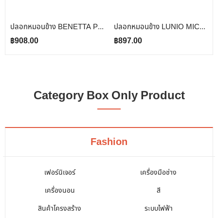
ปลอกหมอนข้าง BENETTA PERFECT FIT สี BROWN
ปลอกหมอนข้าง LUNIO MICROSILK PILLOW CASE สีเทาไทเทเนียม TITANIUM GRAY จำนวน2ชิ้น
฿
908.00
฿
897.00
Category Box Only Product
Fashion
เฟอร์นิเจอร์
เครื่องมือช่าง
เครื่องนอน
สี
สินค้าโครงสร้าง
ระบบไฟฟ้า