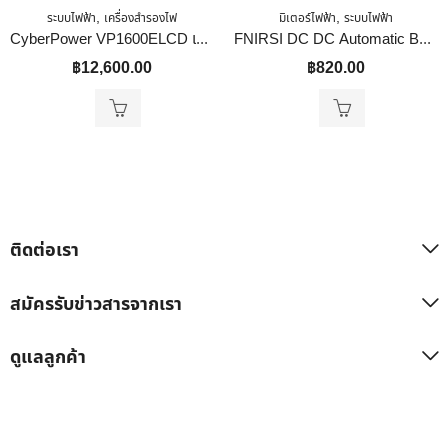
,
,
ระบบไฟฟ้า
เครื่องสำรองไฟ
มิเตอร์ไฟฟ้า
ระบบไฟฟ้า
CyberPower VP1600ELCD เครื่องสำรองไฟฟ้า Line Interactive 1600VA/960W
FNIRSI DC DC Automatic Boost/Buck Converter CC CV Power Module 0.5-30V 3A 35W/4A 50W Adjustable Regulated Power Supply Voltmeter 4A 50W With Fan
฿
12,600.00
฿
820.00
ติดต่อเรา
สมัครรับข่าวสารจากเรา
ดูแลลูกค้า