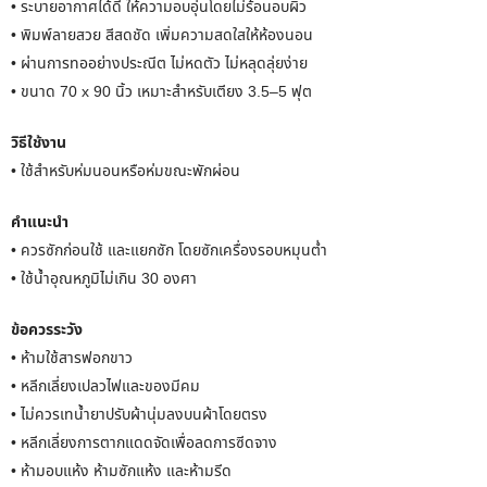
• ระบายอากาศได้ดี ให้ความอบอุ่นโดยไม่ร้อนอบผิว
• พิมพ์ลายสวย สีสดชัด เพิ่มความสดใสให้ห้องนอน
• ผ่านการทออย่างประณีต ไม่หดตัว ไม่หลุดลุ่ยง่าย
• ขนาด 70 x 90 นิ้ว เหมาะสำหรับเตียง 3.5–5 ฟุต
วิธีใช้งาน
• ใช้สำหรับห่มนอนหรือห่มขณะพักผ่อน
คำแนะนำ
• ควรซักก่อนใช้ และแยกซัก โดยซักเครื่องรอบหมุนต่ำ
• ใช้น้ำอุณหภูมิไม่เกิน 30 องศา
ข้อควรระวัง
• ห้ามใช้สารฟอกขาว
• หลีกเลี่ยงเปลวไฟและของมีคม
• ไม่ควรเทน้ำยาปรับผ้านุ่มลงบนผ้าโดยตรง
• หลีกเลี่ยงการตากแดดจัดเพื่อลดการซีดจาง
• ห้ามอบแห้ง ห้ามซักแห้ง และห้ามรีด