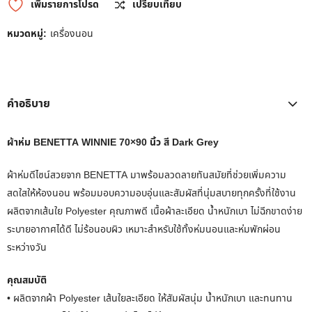
เพิ่มรายการโปรด
เปรียบเทียบ
หมวดหมู่:
เครื่องนอน
คำอธิบาย
ผ้าห่ม BENETTA WINNIE 70×90 นิ้ว สี Dark Grey
ผ้าห่มดีไซน์สวยจาก BENETTA มาพร้อมลวดลายทันสมัยที่ช่วยเพิ่มความ
สดใสให้ห้องนอน พร้อมมอบความอบอุ่นและสัมผัสที่นุ่มสบายทุกครั้งที่ใช้งาน
ผลิตจากเส้นใย Polyester คุณภาพดี เนื้อผ้าละเอียด น้ำหนักเบา ไม่ฉีกขาดง่าย
ระบายอากาศได้ดี ไม่ร้อนอบผิว เหมาะสำหรับใช้ทั้งห่มนอนและห่มพักผ่อน
ระหว่างวัน
คุณสมบัติ
• ผลิตจากผ้า Polyester เส้นใยละเอียด ให้สัมผัสนุ่ม น้ำหนักเบา และทนทาน