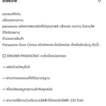
คำอธิบาย
คุณสมบัติเด่น
แข็งแรงทนทาน
panasonic ผลิตจากพลาสติกที่มีคุณภาพดี แข็งแรง ทนทาน ไม่ลามไฟ
ดีไซร์สวยงาม
คำบรรยายสินค้า
Panasonic Door Chime สวิตซ์กดกระดิ่งนิ่งหน่อง สำหรับติดประตู กันน้ำ
⭕ EBG888 PANASONIC กะดิ่งนิ้งหน่อง/ออด
-> ผลิตด้วยวัสดุชั้นดี
-> ผ่านการออกแบบที่ได้รับมาตรฐาน
-> ดีไซน์เรียบหรูสวยงามเข้ากับยุคสมัย
-> สามารถใช้งานร่วมกันระบบไฟฟ้าที่มีแรงดันไฟฟ้า 220 โวลท์