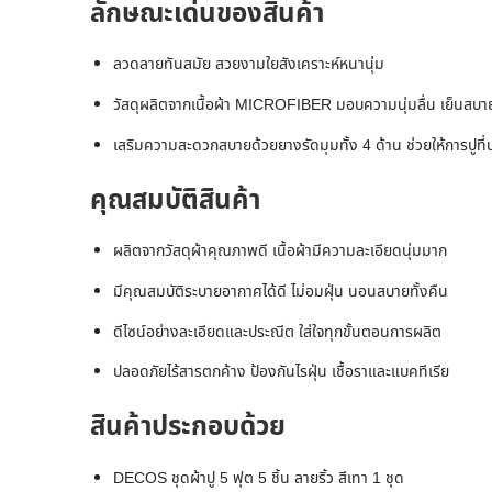
ลักษณะเด่นของสินค้า
ลวดลายทันสมัย สวยงามใยสังเคราะห์หนานุ่ม
วัสดุผลิตจากเนื้อผ้า MICROFIBER มอบความนุ่มลื่น เย็นสบา
เสริมความสะดวกสบายด้วยยางรัดมุมทั้ง 4 ด้าน ช่วยให้การปูที่นอนเ
คุณสมบัติสินค้า
ผลิตจากวัสดุผ้าคุณภาพดี เนื้อผ้ามีความละเอียดนุ่มมาก
มีคุณสมบัติระบายอากาศได้ดี ไม่อมฝุ่น นอนสบายทั้งคืน
ดีไซน์อย่างละเอียดและประณีต ใส่ใจทุกขั้นตอนการผลิต
ปลอดภัยไร้สารตกค้าง ป้องกันไรฝุ่น เชื้อราและแบคทีเรีย
สินค้าประกอบด้วย
DECOS ชุดผ้าปู 5 ฟุต 5 ชิ้น ลายริ้ว สีเทา 1 ชุด