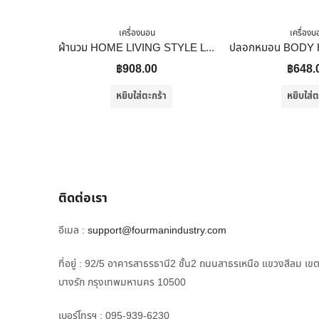
เครื่องนอน
เครื่องน
ผ้านวม HOME LIVING STYLE LAVISH 60X80 นิ้ว สี COPPER
฿
908.00
฿
648.
หยิบใส่ตะกร้า
หยิบใส่ต
ติดต่อเรา
อีเมล :
support@fourmanindustry.com
ที่อยู่ : 92/5 อาคารสาธรธานี2 ชั้น2 ถนนสาธรเหนือ แขวงสีลม เข
บางรัก กรุงเทพมหานคร 10500
เบอร์โทรฯ : 095-939-6230