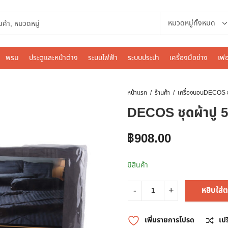
พรม
ประตูและหน้าต่าง
ระบบไฟฟ้า
ระบบประปา
เครื่องมือช่าง
เฟอ
หน้าแรก
ร้านค้า
เครื่องนอน
DECOS ชุดผ
DECOS ชุดผ้าปู 5 ฟ
฿
908.00
มีสินค้า
หยิบใส่ต
เพิ่มรายการโปรด
เป