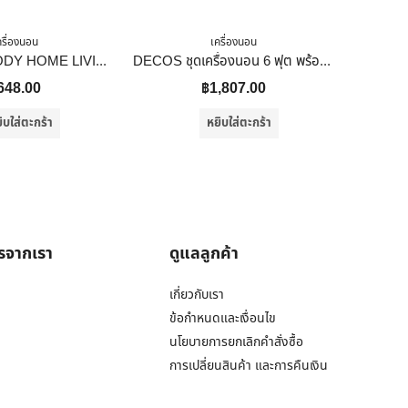
ครื่องนอน
เครื่องนอน
ปลอกหมอน BODY HOME LIVING STYLE COTTON SATEEN II สี BROWN
DECOS ชุดเครื่องนอน 6 ฟุต พร้อมนวม ทูโทน สีน้ำตาล
648.00
฿
1,807.00
ิบใส่ตะกร้า
หยิบใส่ตะกร้า
ารจากเรา
ดูแลลูกค้า
เกี่ยวกับเรา
ข้อกำหนดและเงื่อนไข
นโยบายการยกเลิกคำสั่งซื้อ
การเปลี่ยนสินค้า และการคืนเงิน