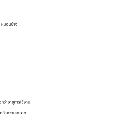
น หมอนข้าง
็วกว่าอายุการใช้งาน
รซักทำความสะอาด