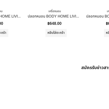
อน
เครื่องนอน
เ
ปลอกหมอน BODY HOME LIVING STYLE CT SATEEN สีชมพู
ปลอกหมอน BODY HOME LIVING STYLE CT SATEEN สีเทา
00
฿
648.00
฿
ะกร้า
หยิบใส่ตะกร้า
หย
สมัครรับข่าวส
ต