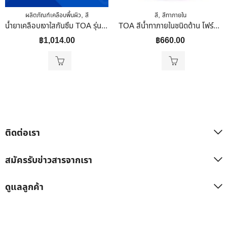
,
,
ผลิตภัณฑ์เคลือบพื้นผิว
สี
สี
สีทาภายใน
น้ำยาเคลือบเงาใสกันซึม TOA รุ่น 100 ขนาด 1 แกลลอน สี Gloss
TOA สีน้ำทาภายในชนิดด้าน โฟร์ซีซั่น 0.9 ลิตร
฿
1,014.00
฿
660.00
ติดต่อเรา
สมัครรับข่าวสารจากเรา
ดูแลลูกค้า