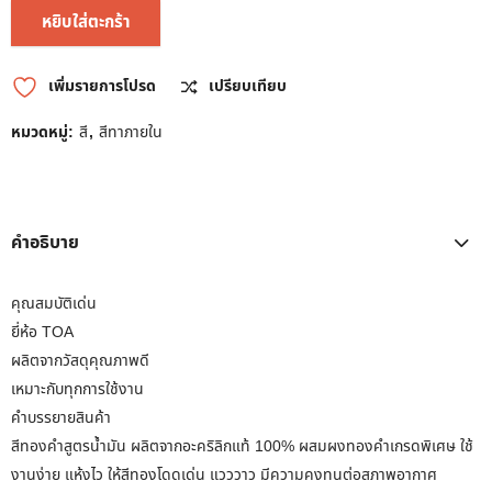
หยิบใส่ตะกร้า
เพิ่มรายการโปรด
เปรียบเทียบ
หมวดหมู่:
สี
,
สีทาภายใน
คำอธิบาย
คุณสมบัติเด่น
ยี่ห้อ TOA
ผลิตจากวัสดุคุณภาพดี
เหมาะกับทุกการใช้งาน
คำบรรยายสินค้า
สีทองคำสูตรน้ำมัน ผลิตจากอะคริลิกแท้ 100% ผสมผงทองคำเกรดพิเศษ ใช้
งานง่าย แห้งไว ให้สีทองโดดเด่น แวววาว มีความคงทนต่อสภาพอากาศ