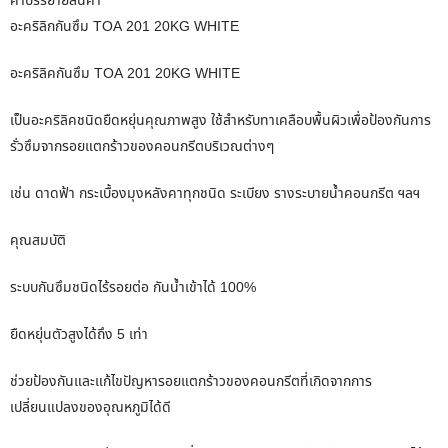
คำบรรยายสินค้า
อะคริลิกกันซึม TOA 201 20KG WHITE
อะคริลิคกันซึม TOA 201 20KG WHITE
เป็นอะคริลิคชนิดยืดหยุ่นคุณภาพสูง ใช้สำหรับทาเคลือบพื้นผิวเพื่อป้องกันการ
รั่วซึมจากรอยแตกร้าวของคอนกรีตบริเวณต่างๆ
เช่น ดาดฟ้า กระเบื้องมุงหลังคาทุกชนิด ระเบียง รางระบายน้ำคอนกรีต ฯลฯ
คุณสมบัติ
ระบบกันซึมชนิดไร้รอยต่อ กันน้ำเข้าได้ 100%
ยืดหยุ่นตัวสูงได้ถึง 5 เท่า
ช่วยป้องกันและแก้ไขปัญหารอยแตกร้าวของคอนกรีตที่เกิดจากการ
เปลี่ยนแปลงของอุณหภูมิได้ดี