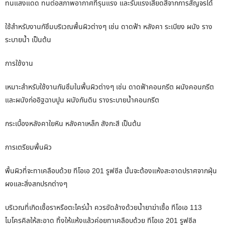
ทนแสงแดด ทนต่อสภาพอากาศที่รุนแรง และรับแรงเสียดสีจากการสัญจรได้
ใช้สำหรับงานกัซึมบริเวณพื้นผิวต่างๆ เช่น ดาดฟ้า หลังคา ระเบียง ผนัง ราง
ระบายน้ำ เป็นต้น
การใช้งาน
เหมาะสำหรับใช้งานกันซึมในพื้นผิวต่างๆ เช่น ดาดฟ้าคอนกรีต ผนังคอนกรีต
และผนังก่ออิฐฉาบปูน ผนังกันดิน รางระบายน้ำคอนกรีต
กระเบื้องหลังคาใยหิน หลังคาเหล็ก สังกะสี เป็นต้น
การเตรียมพื้นผิว
พื้นผิวที่จะทาเคลือบด้วย ทีโอเอ 201 รูฟซีล นั้นจะต้องแห้งสะอาดปราศจากฝุ่น
ผงและสิ่งสกปรกต่างๆ
บริเวณที่เกิดเชื้อราหรือตะไคร่น้ำ ควรขัดล้างด้วยน้ำยาฆ่าเชื้อ ทีโอเอ 113
ไมโครคิลให้สะอาด ทิ้งให้แห้งแล้วค่อยทาเคลือบด้วย ทีโอเอ 201 รูฟซีล