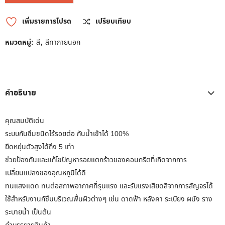
เพิ่มรายการโปรด
เปรียบเทียบ
หมวดหมู่:
สี
,
สีทาภายนอก
คำอธิบาย
คุณสมบัติเด่น
ระบบกันซึมชนิดไร้รอยต่อ กันน้ำเข้าได้ 100%
ยืดหยุ่นตัวสูงได้ถึง 5 เท่า
ช่วยป้องกันและแก้ไขปัญหารอยแตกร้าวของคอนกรีตที่เกิดจากการ
เปลี่ยนแปลงของอุณหภูมิได้ดี
ทนแสงแดด ทนต่อสภาพอากาศที่รุนแรง และรับแรงเสียดสีจากการสัญจรได้
ใช้สำหรับงานกัซึมบริเวณพื้นผิวต่างๆ เช่น ดาดฟ้า หลังคา ระเบียง ผนัง ราง
ระบายน้ำ เป็นต้น