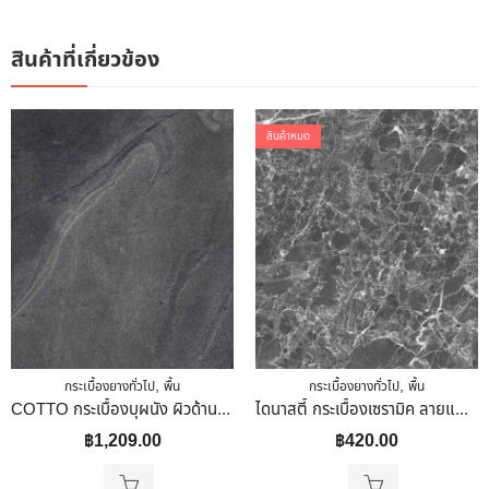
สินค้าที่เกี่ยวข้อง
สินค้าหมด
,
,
กระเบื้องยางทั่วไป
พื้น
กระเบื้องยางทั่วไป
พื้น
COTTO กระเบื้องบุผนัง ผิวด้าน 60×60 Cm. (24″X24″) เอ็ม-สโตน กราไฟต์ ตัดขอบ
ไดนาสตี้ กระเบื้องเซรามิค ลายแฟร้งค์กี้ (หน้ามัน)60 X 60 (PREMIUM)
฿
1,209.00
฿
420.00