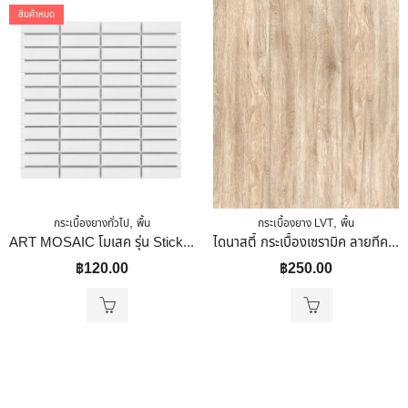
สินค้าหมด
,
,
กระเบื้องยางทั่วไป
พื้น
กระเบื้องยาง LVT
พื้น
ART MOSAIC โมเสค รุ่น Stick Matte White ขนาด 298 X 294 X 5.5 Mm.
ไดนาสตี้ กระเบื้องเซรามิค ลายทีค (หน้าหยาบ)40 X 40cm
฿
120.00
฿
250.00