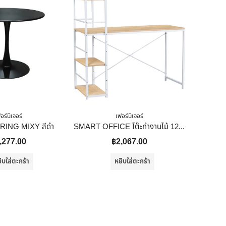
อร์นิเจอร์
เฟอร์นิเจอร์
SPRING MIXY สีดำ
SMART OFFICE โต๊ะทำงานไม้ 120 ซม. รุ่น Munia สีโอ๊ค
,277.00
฿
2,067.00
ิบใส่ตะกร้า
หยิบใส่ตะกร้า