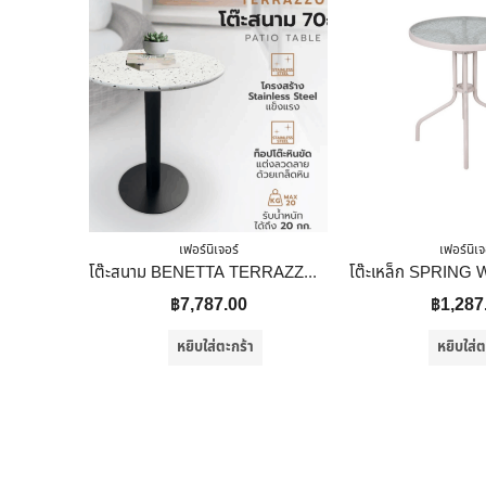
เฟอร์นิเจอร์
เฟอร์นิเจ
โต๊ะสนาม BENETTA TERRAZZO 70 ซม. สีขาว/ดำ
฿
7,787.00
฿
1,287
หยิบใส่ตะกร้า
หยิบใส่ต