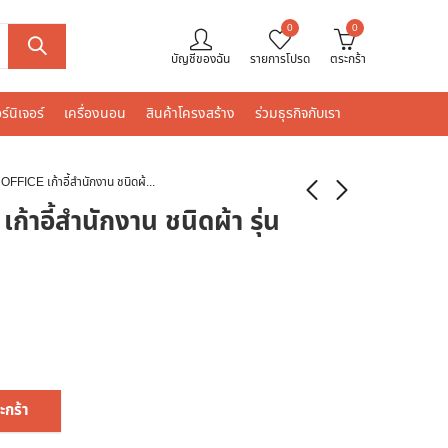
0
0
บัญชีของฉัน
รายการโปรด
ตระกร้า
ร์นิเจอร์
เครื่องนอน
สินค้าโครงสร้าง
ร่วมธุรกิจกับเรา
SMART OFFICE เก้าอี้สำนักงาน ชนิดผ้า รุ่น Tyson สีดำ
าอี้สำนักงาน ชนิดผ้า รุ่น
ะกร้า