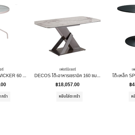
อร์
เฟอร์นิเจอร์
เฟ
โต๊ะเหล็ก SPRING WICKER 60 ซม. สีเทาอ่อน
DECOS โต๊ะอาหารเซรามิค 160 ซม. รุ่น DELLA สีขาว
โต๊ะเหล็ก 
.00
฿
18,057.00
฿
4
ะกร้า
หยิบใส่ตะกร้า
หย