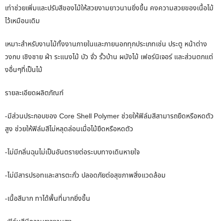
เท่าช่วยเพิ่มและปรับสีของไม้ให้สวยงามยาวนานยิ่งขึ้น คงความสวยของเนื้อไม้
ไว้เหมือนเดิม
เหมาะสำหรับงานไม้ทั้งงานภายในและภายนอกทุกประเภทเช่น ประตู หน้าต่าง
วงกบ เชิงชาย ฝ่า ระแนงไม้ บัว จั่ว รั้วบ้าน ผนังไม้ เฟอร์นิเจอร์ และส่วนตกแต่
งอื่นๆที่เป็นไม้
รายละเอียดผลิตภัณฑ์
-มีส่วนประกอบของ Core Shell Polymer ช่วยให้ฟิล์มสีสามารถยืดหรือหดตัว
สูง ช่วยให้ฟิล์มสีไม่หลุดล่อนเมื่อไม้ยืดหรือหดตัว
-ไม่มีกลิ่นฉุนไม่เป็นอันตรายต่อระบบทางเดินหายใจ
-ไม่มีสารปรอทและสารตะกั่ว ปลอดภัยต่อสุขภาพสิ่งแวดล้อม
-เนื้อสีมาก ทาได้พื้นที่มากยิ่งขึ้น