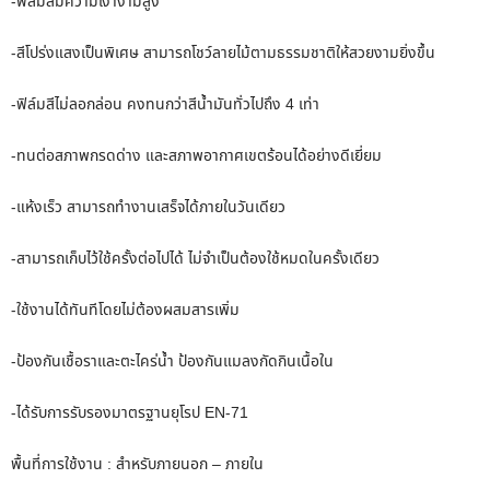
-ฟิล์มสีมีความเงางามสูง
-สีโปร่งแสงเป็นพิเศษ สามารถโชว์ลายไม้ตามธรรมชาติให้สวยงามยิ่งขึ้น
-ฟิล์มสีไม่ลอกล่อน คงทนกว่าสีน้ำมันทั่วไปถึง 4 เท่า
-ทนต่อสภาพกรดด่าง และสภาพอากาศเขตร้อนได้อย่างดีเยี่ยม
-แห้งเร็ว สามารถทำงานเสร็จได้ภายในวันเดียว
-สามารถเก็บไว้ใช้ครั้งต่อไปได้ ไม่จำเป็นต้องใช้หมดในครั้งเดียว
-ใช้งานได้ทันทีโดยไม่ต้องผสมสารเพิ่ม
-ป้องกันเชื้อราและตะไคร่น้ำ ป้องกันแมลงกัดกินเนื้อใน
-ได้รับการรับรองมาตรฐานยุโรป EN-71
พื้นที่การใช้งาน : สำหรับภายนอก – ภายใน