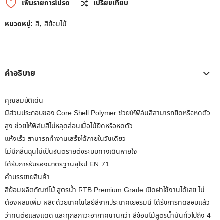
เพิ่มรายการโปรด
เปรียบเทียบ
หมวดหมู่:
สี
,
สีย้อมไม้
คำอธิบาย
คุณสมบัติเด่น
มีส่วนประกอบของ Core Shell Polymer ช่วยให้ฟิล์มสีสามารถยืดหรือหดตัว
สูง ช่วยให้ฟิล์มสีไม่หลุดล่อนเมื่อไม้ยืดหรือหดตัว
แห้งเร็ว สามารถทำงานเสร็จได้ภายในวันเดียว
ไม่มีกลิ่นฉุนไม่เป็นอันตรายต่อระบบทางเดินหายใจ
ได้รับการรับรองมาตรฐานยุโรป EN-71
คำบรรยายสินค้า
สีย้อมผลิตภัณฑ์ไม้ สูตรน้ำ RTB Premium Grade เปิดฝาใช้งานได้เลย ไม่
ต้องผสมเพิ่ม ผลิตด้วยเทคโนโลยีสีจากประเทศเยอรมนี ได้รับการทดสอบแล้ว
ว่าทนต่อแสงแดด และทุกสภาวะอากาศนานกว่า สีย้อมไม้สูตรน้ำมันทั่วไปถึง 4