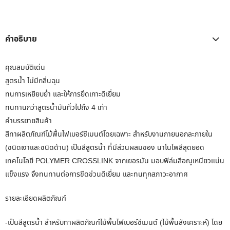
คำอธิบาย
คุณสมบัติเด่น
สูตรน้ำ ไม่มีกลิ่นฉุน
ทนการเหยียบย่ำ และให้การยึดเกาะดีเยี่ยม
ทนทานกว่าสูตรน้ำมันทั่วไปถึง 4 เท่า
คำบรรยายสินค้า
สีทาผลิตภัณฑ์ไม้พื้นไฟเบอร์ซีเมนต์โดยเฉพาะ สำหรับงานภายนอกละภายใน
(ชนิดเงาและชนิดด้าน) เป็นสีสูตรน้ำ ที่มีส่วนผสมของ นาโนโพลีสุดยอด
เทคโนโลยี POLYMER CROSSLINK จากเยอรมัน มอบฟิล์มสีอณูเหนียวแน่น
แข็งแรง จึงทนทานต่อการขีดข่วนดีเยี่ยม และทนทุกสภาวะอากาศ
รายละเอียดผลิตภัณฑ์
-เป็นสีสูตรน้ำ สำหรับทาผลิตภัณฑ์ไม้พื้นไฟเบอร์ซีเมนต์ (ไม้พื้นสังเคราะห์) โดย