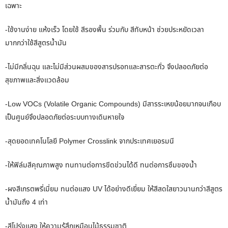
เฉพาะ
-ใช้งานง่าย แห้งเร็ว โดยใช้ สีรองพื้น ร่วมกับ สีทับหน้า ช่วยประหยัดเวลา
มากกว่าใช้สีสูตรน้ำมัน
-ไม่มีกลิ่นฉุน และไม่มีส่วนผสมของสารปรอทและสารตะกั่ว จึงปลอดภัยต่อ
สุขภาพและสิ่งแวดล้อม
-Low VOCs (Volatile Organic Compounds) มีสารระเหยน้อยมากจนเกือบ
เป็นศูนย์จึงปลอดภัยต่อระบบทางเดินหายใจ
-สุดยอดเทคโนโลยี Polymer Crosslink จากประเทศเยอรมนี
-ให้ฟิล์มสีคุณภาพสูง ทนทานต่อการขีดข่วนได้ดี ทนต่อการซึมของน้ำ
-ผงสีเกรตพรี่เมี่ยม ทนต่อแสง UV ได้อย่างดีเยี่ยม ให้สีสดใสยาวนานกว่าสีสูตร
น้ำมันถึง 4 เท่า
-สีโปร่งแสง ให้ความรู้สึกเหมือนไม้ธรรมชาติ