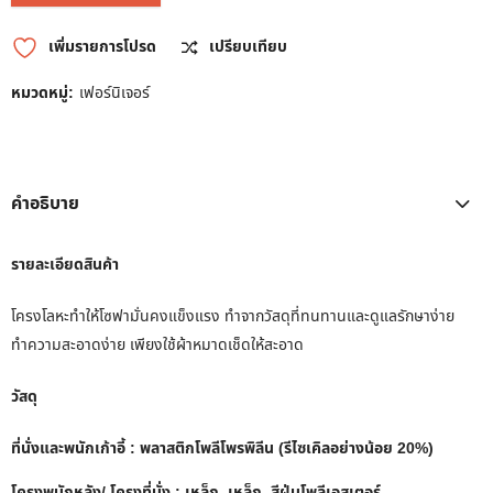
เพิ่มรายการโปรด
เปรียบเทียบ
หมวดหมู่:
เฟอร์นิเจอร์
คำอธิบาย
รายละเอียดสินค้า
โครงโลหะทำให้โซฟามั่นคงแข็งแรง ทำจากวัสดุที่ทนทานและดูแลรักษาง่าย
ทำความสะอาดง่าย เพียงใช้ผ้าหมาดเช็ดให้สะอาด
วัสดุ
ที่นั่งและพนักเก้าอี้ : พลาสติกโพลีโพรพิลีน (รีไซเคิลอย่างน้อย 20%)
โครงพนักหลัง/ โครงที่นั่ง : เหล็ก, เหล็ก, สีฝุ่นโพลีเอสเตอร์