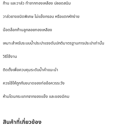
ก้าน และวาล์ว ทำจากทองเหลือง ปลอดสนิม
วาล์วยางชนิดพิเศษ ไม่แข็งกรอบ หรือแตกหักง่าย
น๊อตล็อกก้านลูกลอยทองเหลือง
เหมาะสำหรับระบบน้ำประปาแรงดันปกติมาตรฐานการประปาเท่านั้น
วิธีใช้งาน
ติดตั้งเพื่อควบคุมระดับน้ำคำแนะนำ
ควรใช้ให้ถูกกับขนาดของท่อข้อควรระวัง
ห้ามโดนกระแทกจากของแข็ง และของมีคม
สินค้าที่เกี่ยวข้อง