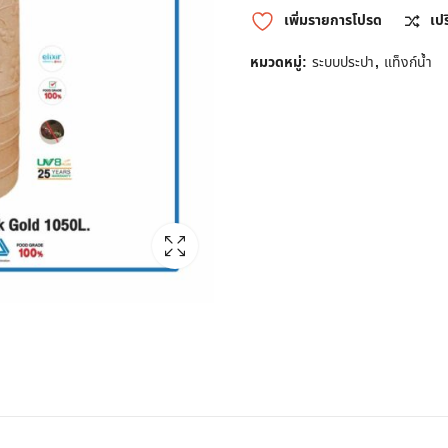
เพิ่มรายการโปรด
เป
หมวดหมู่:
ระบบประปา
,
แท็งก์น้ำ