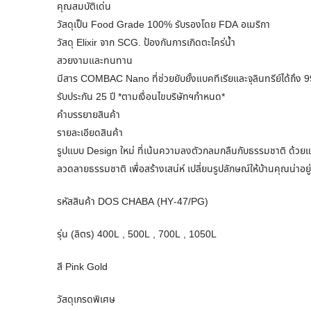
คุณสมบัติเด่น
วัสดุเป็น Food Grade 100% รับรองโดย FDA อเมริกา
วัสดุ Elixir จาก SCG. ป้องกันการเกิดตะไคร่น้ำ
สวยงามและทนทาน
มีสาร COMBAC Nano ที่ช่วยยับยั้งแบคทีเรียและจุลินทรีย์ได้ถึง 
รับประกัน 25 ปี *ตามเงื่อนไขบริษัทฯกำหนด*
คำบรรยายสินค้า
รายละเอียดสินค้า
รูปแบบ Design ใหม่ ที่เน้นความลงตัวกลมกลืนกับธรรมชาติ ด้วยแ
ลวดลายธรรมชาติ เพื่อสร้างเสน่ห์ เปลี่ยนรูปลักษณ์ให้บ้านคุณน่าอยู่
รหัสสินค้า DOS CHABA (HY-47/PG)
รุ่น (ลิตร) 400L , 500L , 700L , 1050L
สี Pink Gold
วัสดุเกรดพิเศษ