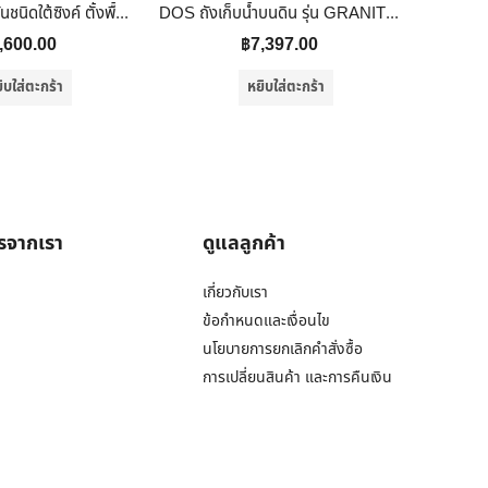
DOS ถังดักไขมันชนิดใต้ซิงค์ ตั้งพื้น รุ่น GT-01/BK-90L ขนาด 90 ลิตร สีดำ
DOS ถังเก็บน้ำบนดิน รุ่น GRANITO ขนาด 700 ลิตร สี Sandy Brown (SB)
,600.00
฿
7,397.00
ิบใส่ตะกร้า
หยิบใส่ตะกร้า
ารจากเรา
ดูแลลูกค้า
เกี่ยวกับเรา
ข้อกำหนดและเงื่อนไข
นโยบายการยกเลิกคำสั่งซื้อ
การเปลี่ยนสินค้า และการคืนเงิน