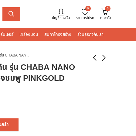
0
0
บัญชีของฉัน
รายการโปรด
ตระกร้า
ร์นิเจอร์
เครื่องนอน
สินค้าโครงสร้าง
ร่วมธุรกิจกับเรา
Dos ถังเก็บน้ำบนดิน รุ่น CHABA NANO ขนาด 1050 L สีทองชมพู PINKGOLD
นดิน รุ่น CHABA NANO
ทองชมพู PINKGOLD
ะกร้า