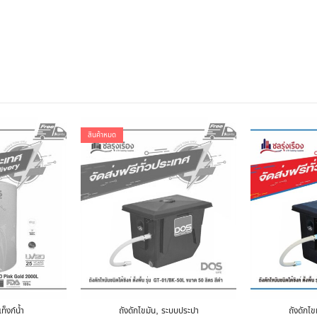
สินค้าหมด
,
ท็งก์น้ำ
ถังดักไขมัน
ระบบประปา
ถังดักไข