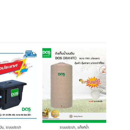
,
,
มัน
ระบบประปา
ระบบประปา
แท็งก์น้ำ
ถัง