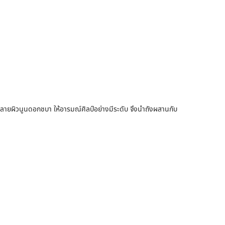
ลายผิวนูนดอกชบา ให้อารมณ์ศิลป์อย่างมีระดับ จึงนำถังผสานกับ