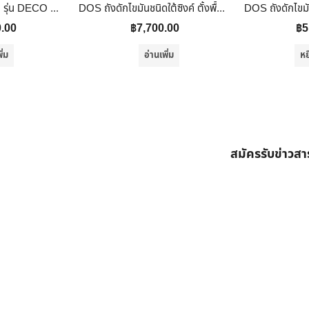
DOS ถังเก็บน้ำบนดิน รุ่น DECO NANO ขนาด 2000L สี Pink Gold (ทองชมพู)
DOS ถังดักไขมันชนิดใต้ซิงค์ ตั้งพื้น รุ่น GT-01/BK-50L ขนาด 50 ลิตร สีดำ
0.00
฿
7,700.00
฿
5
ิ่ม
อ่านเพิ่ม
หย
สมัครรับข่าวส
ต