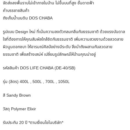
จัดส่งลงพื้นราบไม่เข้าภายในบ้าน ไม่ขึ้นบนที่สูง ชั้นดาดฟ้า
คำบรรยายสินค้า
ถังเก็บน้ำบนดิน DOS CHABA
รูปแบบ Design ใหม่ ที่เน้นความลงตัวกลมกลืนกับธรรมชาติ ด้วยแรงบันดาล
ใจที่ต้องการให้คุณสัมผัสใกล้ชิดกับธรรมชาติ เพิ่มความสวยงามด้วยลวดลาย
ผิวนูนดอกชบา ให้อารมณ์ศิลป์อย่างมีระดับ จึงนำถังผสานกับลวดลาย
ธรรมชาติ เพื่อสร้างเสน่ห์ เปลี่ยนรูปลักษณ์ให้บ้านคุณน่าอยู่
รหัสสินค้า DOS LIFE CHABA (DE-40/SB)
รุ่น (ลิตร) 400L , 500L , 700L , 1050L
สี Sandy Brown
วัสดุ Polymer Elixir
รับประกัน 20 ปี *ตามเงื่อนไขในบริษัท*