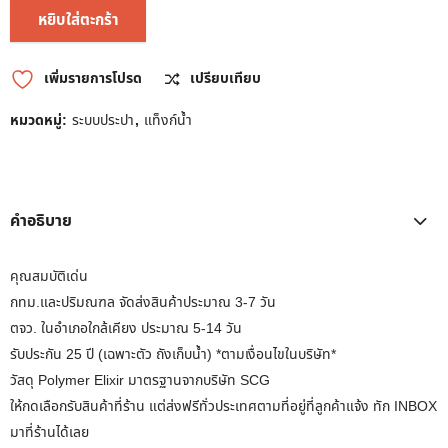
หยิบใส่ตะกร้า
เพิ่มรายการโปรด
เปรียบเทียบ
หมวดหมู่:
ระบบประปา
,
แท็งก์น้ำ
คำอธิบาย
คุณสมบัติเด่น
กทม.และปริมณฑล จัดส่งสินค้าประมาณ 3-7 วัน
ตจว. ในอำเภอใกล้เคียง ประมาณ 5-14 วัน
รับประกัน 25 ปี (เฉพาะตัว ถังเก็บน้ำ) *ตามเงื่อนไขในบริษัท*
วัสดุ Polymer Elixir มาตรฐานจากบริษัท SCG
ให้กดเลือกรับสินค้าที่ร้าน แต่ส่งฟรีทั่วประเทศตามที่อยู่ที่ลูกค้าแจ้ง ทัก INBOX
มาที่ร้านได้เลย