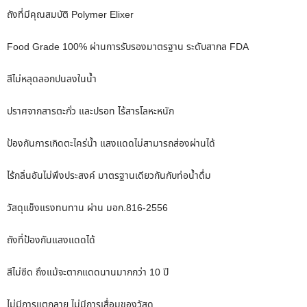
ถังที่มีคุณสมบัติ Polymer Elixer
Food Grade 100% ผ่านการรับรองมาตรฐาน ระดับสากล FDA
สีไม่หลุดลอกปนลงในน้ำ
ปราศจากสารตะกั่ว และปรอท ไร้สารโลหะหนัก
ป้องกันการเกิดตะไคร่น้ำ แสงแดดไม่สามารถส่องผ่านได้
ไร้กลิ่นอันไม่พึงประสงค์ มาตรฐานเดียวกันกับท่อน้ำดื่ม
วัสดุแข็งแรงทนทาน ผ่าน มอก.816-2556
ถังที่ป้องกันแสงแดดได้
สีไม่ซีด ถึงแม้จะตากแดดนานมากกว่า 10 ปี
ไม่มีการแตกลาย ไม่มีการเสื่อมของวัสดุ