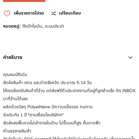
เพิ่มรายการโปรด
เปรียบเทียบ
หมวดหมู่:
ถังดักไขมัน
,
ระบบประปา
คำอธิบาย
คุณสมบัติเด่น
จัดส่งสินค้า กทม.และต่างจังหวัด ประมาณ 5-14 วัน
ให้กดเลือกรับสินค้าที่ร้าน แต่ส่งฟรีทั่วประเทศตามที่อยู่ที่ลูกค้าแจ้ง ทัก INBOX
มาที่ร้านได้เลย
ผลิตด้วยวัสดุ Polyethlene มีความแข็งแรง ทนทาน
รับประกัน 1 ปี *ตามเงื่อนไขบริษัทฯ*
จัดส่งลงพื้นราบไม่เข้าภายในบ้าน ไม่ขึ้นบนที่สูง ชั้นดาดฟ้า
คำบรรยายสินค้า