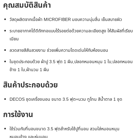
คุณสมบัติสินค้า
วัสดุผลิตจากเนื้อผ้า MICROFIBER มอบความนุ่มลื่น เย็นสบายผิว
ระบายอากาศได้ดีถักทอแบบไร้รอยต่อด้วยความละเอียดสูง ให้สัมผัสที่เรียบ
เนียน
ลวดลายสีสันสวยงาม ช่วยเพิ่มความโดดเด่นให้กับห้องนอน
ในชุดประกอบด้วย ผ้าปู 3.5 ฟุต 1 ผืน,ปลอกหมอนหนุน 1 ใบ,ปลอกหมอน
ข้าง 1 ใบ,ผ้านวม 1 ผืน
สินค้าประกอบด้วย
DECOS ชุดเครื่องนอน ขนาด 3.5 ฟุต+นวม ทูโทน สีน้ำตาล 1 ชุด
การใช้งาน
ใช้ร่วมกับที่นอนขนาด 3.5 ฟุตสำหรับใช้ปูที่นอน สวมใส่หมอนหนุน
หมอนข้าง และห่มนอน