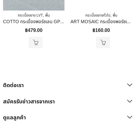
,
,
กระเบื้องยาง LVT
พื้น
กระเบื้องยางทั่วไป
พื้น
COTTO กระเบื้องพอร์ชเลน GP 40X40 ฟอลคอน เทาอ่อน (HYG) R10 PM
ART MOSAIC กระเบื้องพอร์ซเลนโมเสค รุ่น Picket สี Matt White ขนาด 260 X 344.20 X 5.5 Mm. เคลือบด้าน
฿
479.00
฿
160.00
ติดต่อเรา
สมัครรับข่าวสารจากเรา
ดูแลลูกค้า