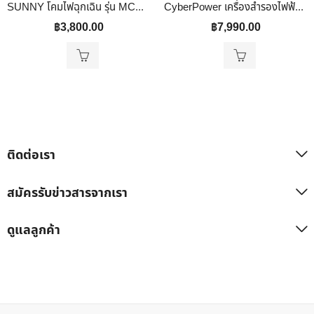
SUNNY โคมไฟฉุกเฉิน รุ่น MCU209NC3 LED 9W สำรองไฟได้นาน 3 ชม.| รองรับระบบ Auto Test – Remote Off White
CyberPower เครื่องสำรองไฟฟ้า รุ่น VP1200ELCD, 1200VA/720W
฿
3,800.00
฿
7,990.00
ติดต่อเรา
สมัครรับข่าวสารจากเรา
ดูแลลูกค้า