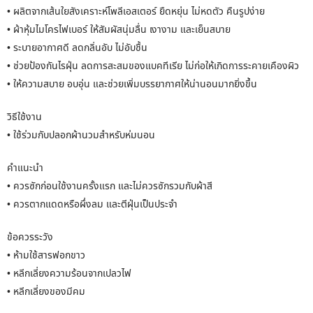
• ผลิตจากเส้นใยสังเคราะห์โพลีเอสเตอร์ ยืดหยุ่น ไม่หดตัว คืนรูปง่าย
• ผ้าหุ้มไมโครไฟเบอร์ ให้สัมผัสนุ่มลื่น เงางาม และเย็นสบาย
• ระบายอากาศดี ลดกลิ่นอับ ไม่อับชื้น
• ช่วยป้องกันไรฝุ่น ลดการสะสมของแบคทีเรีย ไม่ก่อให้เกิดการระคายเคืองผิว
• ให้ความสบาย อบอุ่น และช่วยเพิ่มบรรยากาศให้น่านอนมากยิ่งขึ้น
วิธีใช้งาน
• ใช้ร่วมกับปลอกผ้านวมสำหรับห่มนอน
คำแนะนำ
• ควรซักก่อนใช้งานครั้งแรก และไม่ควรซักรวมกับผ้าสี
• ควรตากแดดหรือผึ่งลม และตีฝุ่นเป็นประจำ
ข้อควรระวัง
• ห้ามใช้สารฟอกขาว
• หลีกเลี่ยงความร้อนจากเปลวไฟ
• หลีกเลี่ยงของมีคม