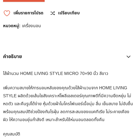
เพิ่มรายการโปรด
เปรียบเทียบ
หมวดหมู่:
เครื่องนอน
คำอธิบาย
ไส้ผ้านวม HOME LIVING STYLE MICRO 70×90 นิ้ว สีขาว
เพิ่มความสบายให้การนอนหลับของคุณด้วยไส้ผ้านวมจาก HOME LIVING
STYLE ผลิตด้วยเส้นใยสังเคราะห์โพลีเอสเตอร์คุณภาพดีที่มีความยืดหยุ่น ไม่
หดตัว และคืนรูปได้ง่าย หุ้มด้วยผ้าไมโครไฟเบอร์เนื้อนุ่ม ลื่น เย็นสบาย ไม่อับชื้น
พร้อมคุณสมบัติช่วยป้องกันไรฝุ่น ลดการสะสมของแบคทีเรีย ไม่ระคายเคือง
ผิว ให้ความอบอุ่นกำลังดี เหมาะสำหรับใช้ห่มนอนตลอดทั้งคืน
คุณสมบัติ