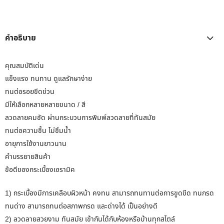
คำอธิบาย
คุณสมบัติเด่น
แข็งแรง ทนทาน ดูแลรักษาง่าย
ทนต่อรอยขีดข่วน
มีให้เลือกหลายหลายขนาด / สี
ลวดลายคมชัด ผ่านกระบวนการพิมพ์ลวดลายที่ทันสมัย
ทนต่อความชื้น ไม่ซึมน้ำ
อายุการใช้งานยาวนาน
คำบรรยายสินค้า
ข้อดีของกระเบื้องเซรามิค
1) กระเบื้องมีการเคลือบผิวหน้า คงทน สามารถทนทานต่อการขูดขีด ทนกรด
ทนด่าง สามารถทนต่อสภาพกรด และด่างได้ เป็นอย่างดี
2) ลวดลายสวยงาม ทันสมัย เข้ากันได้กับห้องหรือบ้านทุกสไตล์