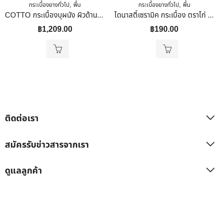
,
,
กระเบื้องยางทั่วไป
พื้น
กระเบื้องยางทั่วไป
พื้น
COTTO กระเบื้องบุผนัง ผิวด้าน 60×60 Cm. (24″X24″) เอ็ม-สโตน กราไฟต์ ตัดขอบ
ไดนาสตี้เซรามิค กระเบื้อง ตราไก่ ขนาด 30×30 ลายตะเภาเทา
฿
1,209.00
฿
190.00
ติดต่อเรา
สมัครรับข่าวสารจากเรา
ดูแลลูกค้า