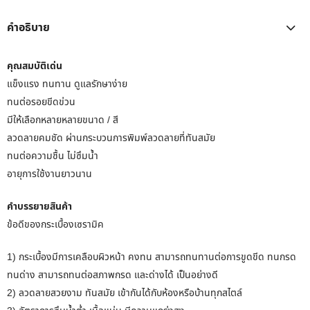
คำอธิบาย
คุณสมบัติเด่น
แข็งแรง ทนทาน ดูแลรักษาง่าย
ทนต่อรอยขีดข่วน
มีให้เลือกหลายหลายขนาด / สี
ลวดลายคมชัด ผ่านกระบวนการพิมพ์ลวดลายที่ทันสมัย
ทนต่อความชื้น ไม่ซึมน้ำ
อายุการใช้งานยาวนาน
คำบรรยายสินค้า
ข้อดีของกระเบื้องเซรามิค
1) กระเบื้องมีการเคลือบผิวหน้า คงทน สามารถทนทานต่อการขูดขีด ทนกรด
ทนด่าง สามารถทนต่อสภาพกรด และด่างได้ เป็นอย่างดี
2) ลวดลายสวยงาม ทันสมัย เข้ากันได้กับห้องหรือบ้านทุกสไตล์