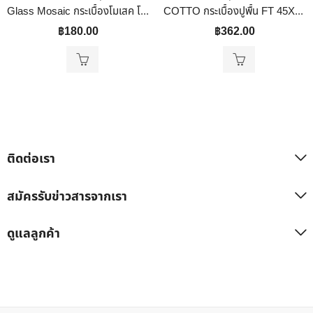
Glass Mosaic กระเบื้องโมเสค โมเสคแก้ว กระเบื้องผนัง กระเบื้องพื้น แต่งบ้าน ห้องครัว ห้องน้ำ สระว่ายน้ำ ฯ Mosaic Tile Bathroom Kitchen Swimming Pool รุ่น YP-19YE-F014 โมเสค 30×30
COTTO กระเบื้องปูพื้น FT 45X45 แคนนอน ร็อค เทา PM
฿
180.00
฿
362.00
ติดต่อเรา
สมัครรับข่าวสารจากเรา
ดูแลลูกค้า