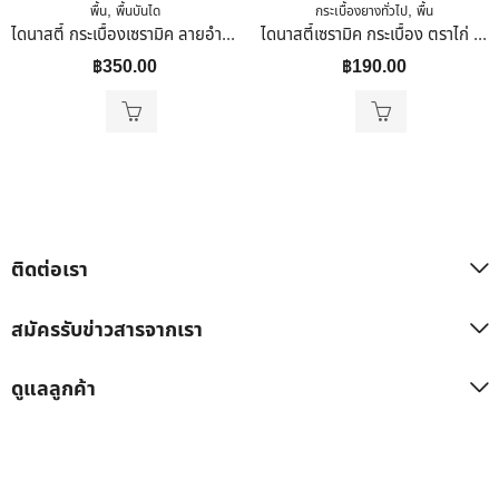
,
,
พื้น
พื้นบันได
กระเบื้องยางทั่วไป
พื้น
ไดนาสตี้ กระเบื้องเซรามิค ลายอำพัน (หน้ามัน)40 X 40
ไดนาสตี้เซรามิค กระเบื้อง ตราไก่ ขนาด 30×30 ลายตะเภาเทา
฿
350.00
฿
190.00
ติดต่อเรา
สมัครรับข่าวสารจากเรา
ดูแลลูกค้า