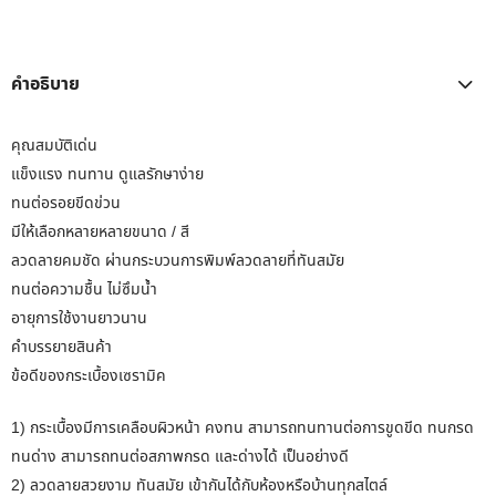
คำอธิบาย
คุณสมบัติเด่น
แข็งแรง ทนทาน ดูแลรักษาง่าย
ทนต่อรอยขีดข่วน
มีให้เลือกหลายหลายขนาด / สี
ลวดลายคมชัด ผ่านกระบวนการพิมพ์ลวดลายที่ทันสมัย
ทนต่อความชื้น ไม่ซึมน้ำ
อายุการใช้งานยาวนาน
คำบรรยายสินค้า
ข้อดีของกระเบื้องเซรามิค
1) กระเบื้องมีการเคลือบผิวหน้า คงทน สามารถทนทานต่อการขูดขีด ทนกรด
ทนด่าง สามารถทนต่อสภาพกรด และด่างได้ เป็นอย่างดี
2) ลวดลายสวยงาม ทันสมัย เข้ากันได้กับห้องหรือบ้านทุกสไตล์