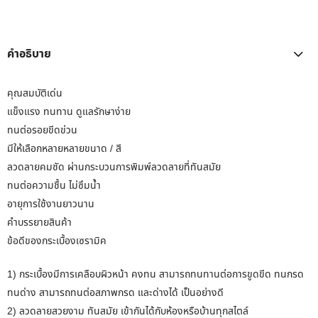
คำอธิบาย
คุณสมบัติเด่น
แข็งแรง ทนทาน ดูแลรักษาง่าย
ทนต่อรอยขีดข่วน
มีให้เลือกหลายหลายขนาด / สี
ลวดลายคมชัด ผ่านกระบวนการพิมพ์ลวดลายที่ทันสมัย
ทนต่อความชื้น ไม่ซึมน้ำ
อายุการใช้งานยาวนาน
คำบรรยายสินค้า
ข้อดีของกระเบื้องเซรามิค
1) กระเบื้องมีการเคลือบผิวหน้า คงทน สามารถทนทานต่อการขูดขีด ทนกรด
ทนด่าง สามารถทนต่อสภาพกรด และด่างได้ เป็นอย่างดี
2) ลวดลายสวยงาม ทันสมัย เข้ากันได้กับห้องหรือบ้านทุกสไตล์