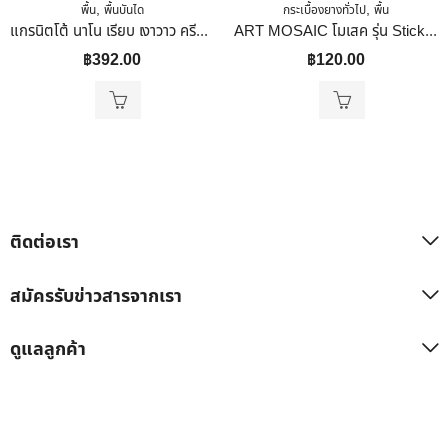
,
,
พื้น
พื้นบันได
กระเบื้องยางทั่วไป
พื้น
แกรนิตโต้ นาโน เรียบ เงาวาว ครีม / เบจ เรียบ เงา เรียบหรูสไตล์อิตาเลี่ยน 60x60cm
ART MOSAIC โมเสค รุ่น Stick Matte White ขนาด 298 X 294 X 5.5 Mm.
฿
392.00
฿
120.00
ติดต่อเรา
สมัครรับข่าวสารจากเรา
ดูแลลูกค้า