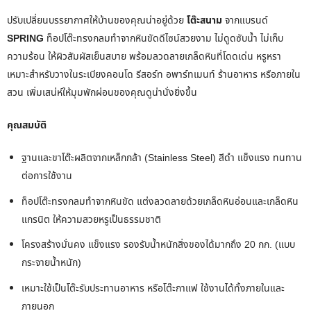
ปรับเปลี่ยนบรรยากาศให้บ้านของคุณน่าอยู่ด้วย
โต๊ะสนาม
จากแบรนด์
SPRING
ท็อปโต๊ะทรงกลมทำจากหินขัดดีไซน์สวยงาม ไม่ดูดซับน้ำ ไม่เก็บ
ความร้อน ให้ผิวสัมผัสเย็นสบาย พร้อมลวดลายเกล็ดหินที่โดดเด่น หรูหรา
เหมาะสำหรับวางในระเบียงคอนโด รีสอร์ท อพาร์ทเมนท์ ร้านอาหาร หรือภายใน
สวน เพิ่มเสน่ห์ให้มุมพักผ่อนของคุณดูน่านั่งยิ่งขึ้น
คุณสมบัติ
ฐานและขาโต๊ะผลิตจากเหล็กกล้า (Stainless Steel) สีดำ แข็งแรง ทนทาน
ต่อการใช้งาน
ท็อปโต๊ะทรงกลมทำจากหินขัด แต่งลวดลายด้วยเกล็ดหินอ่อนและเกล็ดหิน
แกรนิต ให้ความสวยหรูเป็นธรรมชาติ
โครงสร้างมั่นคง แข็งแรง รองรับน้ำหนักสิ่งของได้มากถึง 20 กก. (แบบ
กระจายน้ำหนัก)
เหมาะใช้เป็นโต๊ะรับประทานอาหาร หรือโต๊ะกาแฟ ใช้งานได้ทั้งภายในและ
ภายนอก