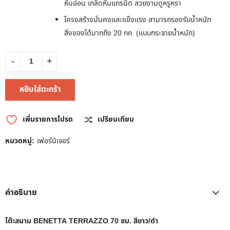
หินอ่อน เกล็ดหินแกรนิต สวยงามดูหรูหรา
โครงสร้างมั่นคงและแข็งแรง สามารถรองรับน้ำหนัก
สิ่งของได้มากถึง 20 กก. (แบบกระจายน้ำหนัก)
หยิบใส่ตะกร้า
เพิ่มรายการโปรด
เปรียบเทียบ
หมวดหมู่:
เฟอร์นิเจอร์
คำอธิบาย
โต๊ะสนาม BENETTA TERRAZZO 70 ซม. สีขาว/ดำ