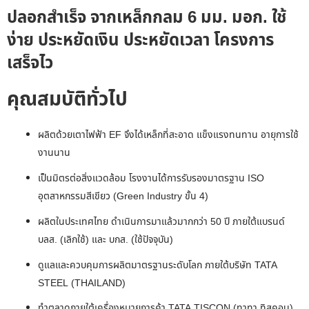
ปลอกสำเร็จ จากเหล็กกลม 6 มม. มอก. ใช้
ง่าย ประหยัดเงิน ประหยัดเวลา โครงการ
เสร็จไว
คุณสมบัติทั่วไป
ผลิตด้วยเตาไฟฟ้า EF จึงได้เหล็กที่สะอาด แข็งแรงทนทาน อายุการใช้
งานนาน
เป็นมิตรต่อสิ่งแวดล้อม โรงงานได้การรับรองมาตรฐาน ISO
อุตสาหกรรมสีเขียว (Green Industry ขั้น 4)
ผลิตในประเทศไทย ดำเนินการมาแล้วมากกว่า 50 ปี ภายใต้แบรนด์
บลส. (เลิกใช้) และ บกส. (ใช้ปัจจุบัน)
ดูแลและควบคุมการผลิตมาตรฐานระดับโลก ภายใต้บริษัท TATA
STEEL (THAILAND)
ทำตลาดภายใต้เครื่องหมายการค้า TATA TISCON (ทาทา ทิสคอน)