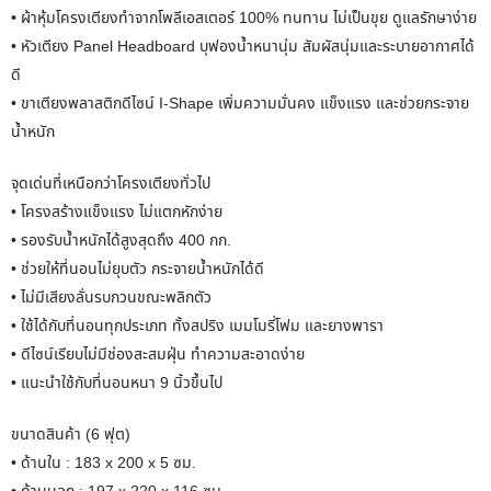
• ผ้าหุ้มโครงเตียงทำจากโพลีเอสเตอร์ 100% ทนทาน ไม่เป็นขุย ดูแลรักษาง่าย
• หัวเตียง Panel Headboard บุฟองน้ำหนานุ่ม สัมผัสนุ่มและระบายอากาศได้
ดี
• ขาเตียงพลาสติกดีไซน์ I-Shape เพิ่มความมั่นคง แข็งแรง และช่วยกระจาย
น้ำหนัก
จุดเด่นที่เหนือกว่าโครงเตียงทั่วไป
• โครงสร้างแข็งแรง ไม่แตกหักง่าย
• รองรับน้ำหนักได้สูงสุดถึง 400 กก.
• ช่วยให้ที่นอนไม่ยุบตัว กระจายน้ำหนักได้ดี
• ไม่มีเสียงลั่นรบกวนขณะพลิกตัว
• ใช้ได้กับที่นอนทุกประเภท ทั้งสปริง เมมโมรี่โฟม และยางพารา
• ดีไซน์เรียบไม่มีช่องสะสมฝุ่น ทำความสะอาดง่าย
• แนะนำใช้กับที่นอนหนา 9 นิ้วขึ้นไป
ขนาดสินค้า (6 ฟุต)
• ด้านใน : 183 x 200 x 5 ซม.