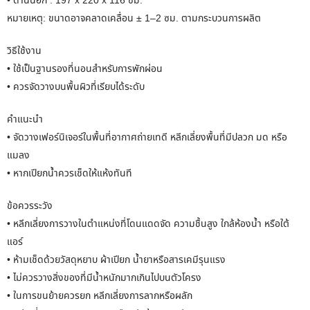
• ด้านนอก : 197 x 220 x 116 ซม.
หมายเหตุ: ขนาดอาจคลาดเคลื่อน ± 1–2 ซม. ตามกระบวนการผลิต
วิธีใช้งาน
• ใช้เป็นฐานรองที่นอนสำหรับการพักผ่อน
• ควรจัดวางบนพื้นผิวที่เรียบได้ระดับ
คำแนะนำ
• จัดวางเฟอร์นิเจอร์ในพื้นที่อากาศถ่ายเทดี หลีกเลี่ยงพื้นที่มีปลวก มด หรือ
แมลง
• หากเปียกน้ำควรเช็ดให้แห้งทันที
ข้อควรระวัง
• หลีกเลี่ยงการวางในตำแหน่งที่โดนแดดจัด ความชื้นสูง ใกล้ห้องน้ำ หรือใต้
แอร์
• ห้ามเช็ดด้วยวัสดุหยาบ ผ้าเปียก น้ำยาหรือสารเคมีรุนแรง
• ไม่ควรวางสิ่งของที่มีน้ำหนักมากเกินไปบนตัวโครง
• ในการขนย้ายควรยก หลีกเลี่ยงการลากหรือผลัก