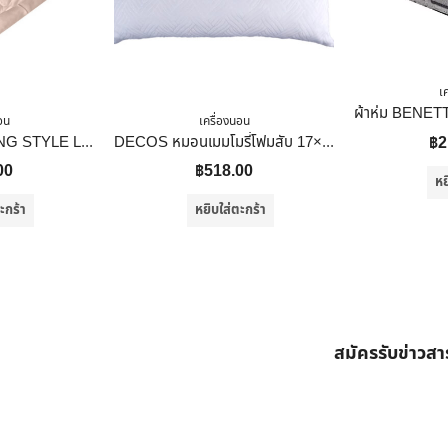
เ
อน
เครื่องนอน
ผ้านวม HOME LIVING STYLE LAVISH 60X80 นิ้ว สี COPPER
DECOS หมอนเมมโมรี่โฟมสับ 17×27 นิ้ว สีขาว
฿
2
00
฿
518.00
หย
ะกร้า
หยิบใส่ตะกร้า
สมัครรับข่าวส
ต