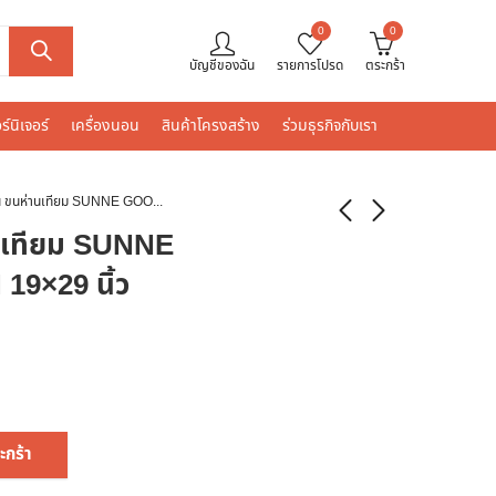
0
0
บัญชีของฉัน
รายการโปรด
ตระกร้า
ร์นิเจอร์
เครื่องนอน
สินค้าโครงสร้าง
ร่วมธุรกิจกับเรา
หมอนหนุน ขนห่านเทียม SUNNE GOOSEHEAVEN 19×29 นิ้ว
นเทียม SUNNE
9×29 นิ้ว
ะกร้า