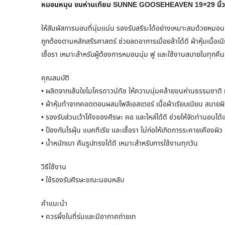
หมอนหนุน ขนห่านเทียม SUNNE GOOSEHEAVEN 19×29 นิ้ว 
ให้สัมผัสการนอนที่นุ่มแน่น รองรับสรีระได้อย่างเหมาะสมด้วย
ถูกต้องตามหลักสรีรศาสตร์ ช่วยลดอาการเมื่อยล้าได้ดี ผ้าหุ้มเนื้อ
เชื้อรา เหมาะสำหรับผู้ต้องการหมอนนุ่ม ฟู และใช้งานสบายในทุกคืน
คุณสมบัติ
• ผลิตจากเส้นใยไมโครดาวน์ทัช ให้ความนุ่มคล้ายขนห่านธรรมชาติ
• ผ้าหุ้มทำจากคอตตอนผสมโพลีเอสเตอร์ เนื้อผ้าเรียบเนียน สบายผิ
• รองรับส่วนเว้าโค้งของศีรษะ คอ และไหล่ได้ดี ช่วยให้จัดท่านอนได
• ป้องกันไรฝุ่น แบคทีเรีย และเชื้อรา ไม่ก่อให้เกิดการระคายเคืองผิว
• น้ำหนักเบา คืนรูปทรงได้ดี เหมาะสำหรับการใช้งานทุกวัน
วิธีใช้งาน
• ใช้รองรับศีรษะขณะนอนหลับ
คำแนะนำ
• ควรผึ่งในที่ร่มและมีอากาศถ่ายเท