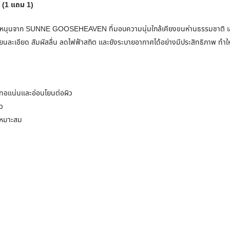
(1 แถม 1)
หมอนหนุนจาก SUNNE GOOSEHEAVEN ที่มอบความนุ่มใกล้เคียงขนห่านธรรมชาติ เส้
เนียนละเอียด สัมผัสลื่น ลดไฟฟ้าสถิต และยังระบายอากาศได้อย่างมีประสิทธิภาพ ทำใ
 ทอแน่นและอ่อนโยนต่อผิว
ว
้เหมาะสม