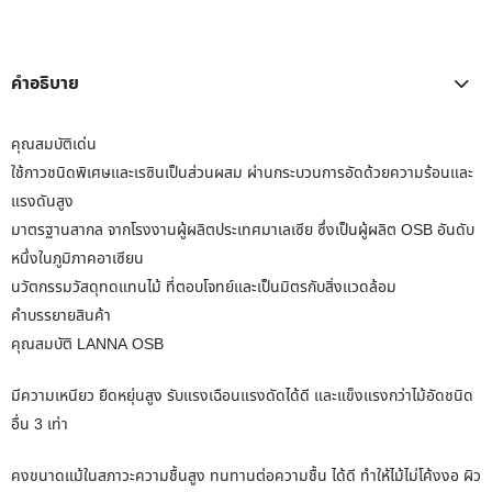
คำอธิบาย
คุณสมบัติเด่น
ใช้กาวชนิดพิเศษและเรซินเป็นส่วนผสม ผ่านกระบวนการอัดด้วยความร้อนและ
แรงดันสูง
มาตรฐานสากล จากโรงงานผู้ผลิตประเทศมาเลเซีย ซึ่งเป็นผู้ผลิต OSB อันดับ
หนึ่งในภูมิภาคอาเซียน
นวัตกรรมวัสดุทดแทนไม้ ที่ตอบโจทย์และเป็นมิตรกับสิ่งแวดล้อม
คำบรรยายสินค้า
คุณสมบัติ LANNA OSB
มีความเหนียว ยืดหยุ่นสูง รับแรงเฉือนแรงดัดได้ดี และแข็งแรงกว่าไม้อัดชนิด
อื่น 3 เท่า
คงขนาดแม้ในสภาวะความชื้นสูง ทนทานต่อความชื้น ได้ดี ทำให้ไม้ไม่โค้งงอ ผิว