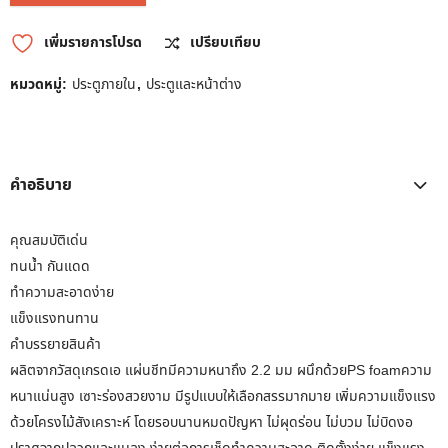
เพิ่มรายการโปรด
เปรียบเทียบ
หมวดหมู่:
ประตูภายใน
,
ประตูและหน้าต่าง
คำอธิบาย
คุณสมบัติเด่น
ทนน้ำ กันแดด
ทำความสะอาดง่าย
แข็งแรงทนทาน
คำบรรยายสินค้า
ผลิตจากวัสดุเกรดเอ แผ่นชีทมีความหนาถึง 2.2 มม ผนึกด้วยPS foamความ
หนาแน่นสูง เซาะร่องสวยงาม มีรูปแบบให้เลือกสรรมากมาย เพิ่มความแข็งแรง
ด้วยโครงไม้สังเคราะห์ โดยรอบนานหมดปัญหา ไม่ผุดร่อน ไม่บวม ไม่บิดงอ