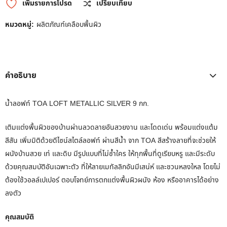
เพิ่มรายการโปรด
เปรียบเทียบ
หมวดหมู่:
ผลิตภัณฑ์เคลือบพื้นผิว
คำอธิบาย
น้ำลอฟท์ TOA LOFT METALLIC SILVER 9 กก.
เติมแต่งพื้นผิวของบ้านผ่านลวดลายอันสวยงาน และโดดเด่น พร้อมแต่งแต้ม
สีสัน เพิ่มมิติด้วยดีไซน์สไตล์ลอฟท์ ผ่านสีน้ำ จาก TOA สีสร้างลายที่จะช่วยให้
ผนังบ้านสวย เท่ และดิบ มีรูปแบบที่ไม่ซ้ำใคร ให้ทุกพื้นที่ดูเรียบหรู และมีระดับ
ด้วยคุณสมบัติอันเฉพาะตัว ที่ให้ลายเมทัลลิกอันมีเสน่ห์ และชวนหลงใหล โดยไม่
ต้องใช้วอลล์เปเปอร์ ตอบโจทย์การตกแต่งพื้นผิวผนัง ห้อง หรืออาคารได้อย่าง
ลงตัว
คุณสมบัติ