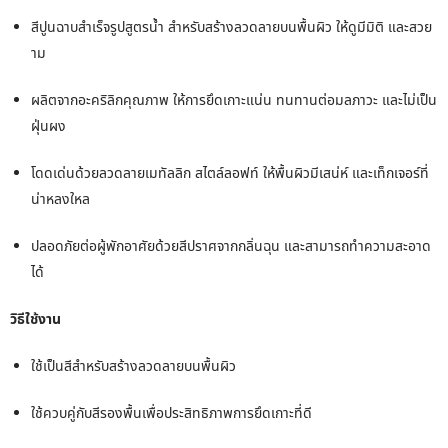
สีปูนฉาบสำเร็จรูปสูตรน้ำ สำหรับสร้างลวดลายบนพื้นผิว ให้ดูมีมิติ และสวย
าม
ผลิตจากอะคริลิกคุณภาพ ให้การยึดเกาะแน่น ทนทานต่อมลภาวะ และไม่เป็น
ฝุ่นผง
โดดเด่นด้วยลวดลายเมทัลลิก สไตล์ลอฟท์ ให้พื้นผิวมีเสน่ห์ และเท็กเจอร์ที่
น่าหลงใหล
ปลอดภัยต่อผู้พักอาศัยด้วยสีปราศจากกลิ่นฉุน และสามารถทำความสะอาด
ได้
วิธีใช้งาน
ใช้เป็นสีสำหรับสร้างลวดลายบนพื้นผิว
ใช้ควบคู่กับสีรองพื้นเพื่อประสิทธิภาพการยึดเกาะที่ดี