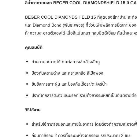
สีน้ำทาภายนอก BEGER COOL DIAMONDSHIELD 15 สี GARD
BEGER COOL DIAMONDSHIELD 15 ที่สุดของสีทาบ้าน สะท้อนความ
และ Diamond Bond (พันธะเพชร) ที่ช่วยเพิ่มพลังการยึดเกาะของเ
ทำความสะอาดตัวเองได้ เนื้อสีแน่นหนา กลบมิดดีเยี่ยม กันน้ำแล
คุณสมบัติ
ทำความสะอาดได้ ทนต่อการเช็ดล้างขัดถู
ป้องกันคราบด่าง และคราบเกลือ สีโป่งพอง
ยับยั้งการเกาะฝุ่น และป้องกันเชื้อรา/ตะไคร่นํ้า
ปราศจากสารตะกั่วและปรอท รวมถึงสารระเหยที่เป็นอันตรายต่
วิธีใช้งาน
สำหรับใช้ทาภายนอกและภายในอาคาร โดยต้องทำความสะอาดพื้
ก่อนทาสีรอบ 2 ควรทิ้งระยะห่างจากรอบแรกประมาณ 2 ชม.