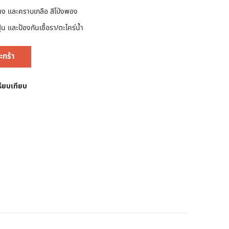
าง และคราบเกลือ สีโป่งพอง
ุ่น และป้องกันเชื้อรา/ตะไคร่นํ้า
ะกร้า
รียบเทียบ