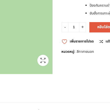
ป้องกันคราบด่
ยับยั้งการเกาะฝ
หยิบใส่ต
เพิ่มรายการโปรด
เป
หมวดหมู่:
สีทาภายนอก