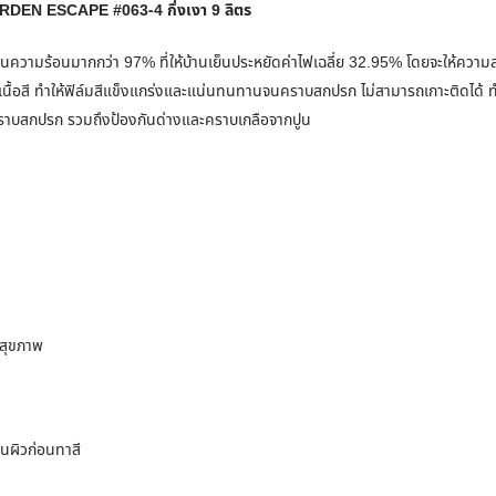
EN ESCAPE #063-4 กึ่งเงา 9 ลิตร
ร้อนมากกว่า 97% ที่ให้บ้านเย็นประหยัดค่าไฟเฉลี่ย 32.95% โดยจะให้ความส
นื้อสี ทำให้ฟิล์มสีแข็งแกร่งและแน่นทนทานจนคราบสกปรก ไม่สามารถเกาะติดได้ ท
ะคราบสกปรก รวมถึงป้องกันด่างและคราบเกลือจากปูน
อสุขภาพ
นผิวก่อนทาสี