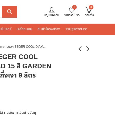
0
0
บัญชีของฉัน
รายการโปรด
ตระกร้า
ร์นิเจอร์
เครื่องนอน
สินค้าโครงสร้าง
ร่วมธุรกิจกับเรา
สีน้ำทาภายนอก BEGER COOL DIAMONDSHIELD 15 สี GARDEN ESCAPE #063-4 กึ่งเงา 9 ลิตร
 BEGER COOL
D 15 สี GARDEN
่งเงา 9 ลิตร
้ ทนต่อการเช็ดล้างขัดถู