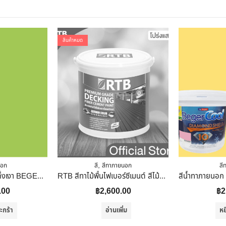
สินค้าหมด
,
นอก
สี
สีทาภายนอก
สี
สีน้ำทาภายนอก ชนิดกึ่งเงา BEGERCOOL DIAMONDSHIELD 10 069-5 สี SWEET SUMMER 9 ลิตร
RTB สีทาไม้พื้นไฟเบอร์ซีเมนต์ สีไม้แดง DF-6206-M 1 Gal(3.785L)
.00
฿
2,600.00
฿
2
ะกร้า
อ่านเพิ่ม
หย