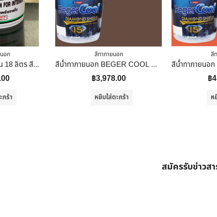
ยนอก
สีทาภายนอก
สี
SEFCO สีน้ำ สีทาบ้าน 18 ลิตร สีน้ำอะคริลิคแท้ 100% แม่สีเทา เบอร์ 555 ใช้สำหรับทาภายใน
สีน้ำทาภายนอก BEGER COOL DIAMONDSHIELD 15 สี LOG CABIN #184-6 กึ่งเงา 9 ลิตร
.00
฿
3,978.00
฿
4
ะกร้า
หยิบใส่ตะกร้า
หย
สมัครรับข่าวส
ต