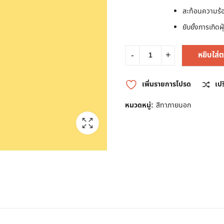
สะท้อนความร้
ยับยั้งการเกิ
หยิบใส่ต
เพิ่มรายการโปรด
เป
หมวดหมู่:
สีทาภายนอก