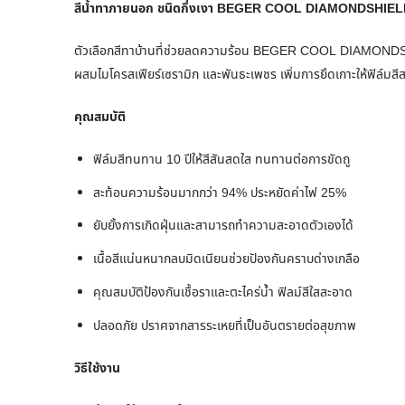
สีน้ำทาภายนอก ชนิดกึ่งเงา BEGER COOL DIAMONDSHIEL
ตัวเลือกสีทาบ้านที่ช่วยลดความร้อน BEGER COOL DIAMONDSHI
ผสมไมโครสเฟียร์เซรามิก และพันธะเพชร เพิ่มการยึดเกาะให้ฟิล์มสีส
คุณสมบัติ
ฟิล์มสีทนทาน 10 ปีให้สีสันสดใส ทนทานต่อการขัดถู
สะท้อนความร้อนมากกว่า 94% ประหยัดค่าไฟ 25%
ยับยั้งการเกิดฝุ่นและสามารถทำความสะอาดตัวเองได้
เนื้อสีแน่นหนากลบมิดเนียนช่วยปัองกันคราบด่างเกลือ
คุณสมบัติป้องกันเชื้อราและตะไคร่น้ำ ฟิลม์สีใสสะอาด
ปลอดภัย ปราศจากสารระเหยที่เป็นอันตรายต่อสุขภาพ
วิธีใช้งาน