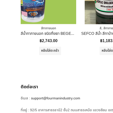
,
สีทาภายนอก
สี
สีทาภา
สีน้ำทาภายนอก ชนิดกึ่งเงา BEGERCOOL DIAMONDSHIELD 10 069-5 สี SWEET SUMMER 9 ลิตร
฿
2,743.00
฿
1,183
หยิบใส่ตะกร้า
หยิบใส่ต
ติดต่อเรา
อีเมล :
support@fourmanindustry.com
ที่อยู่ : 92/5 อาคารสาธรธานี2 ชั้น2 ถนนสาธรเหนือ แขวงสีลม เข