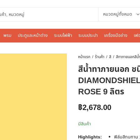
พรม
ประตูและหน้าต่าง
ระบบไฟฟ้า
ระบบประปา
เครื่องมือช่าง
เฟอ
หน้าแรก
ร้านค้า
สี
สีทาภายนอก
สีน้ำทาภายนอก ช
DIAMONDSHIELD
ROSE 9 ลิตร
฿
2,678.00
มีสินค้า
Highlights:
ฟิล์มสีทนทาน 