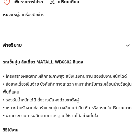
เพิ่มรายการโปรด
เปรียบเทียบ
หมวดหมู่:
เครื่องมือช่าง
คำอธิบาย
รถเข็นปูน ล้อเดี่ยว MATALL WB6602 สีแดง
• โครงสร้างผลิตจากเหล็กคุณภาพสูง แข็งแรงทนทาน รองรับงานหนักได้ดี
• ล้อยางเดี่ยวเข็นง่าย บังคับทิศทางสะดวก เหมาะสำหรับการเคลื่อนย้ายวัสดุใน
พื้นที่แคบ
• รองรับน้ำหนักได้ดี ตั้งวางมั่นคงด้วยขาตั้งคู่
• เหมาะสำหรับงานก่อสร้าง ขนปูน ผงซีเมนต์ ดิน หิน หรือทรายในปริมาณมาก
• ผ่านกระบวนการผลิตตามมาตรฐาน ใช้งานได้อย่างมั่นใจ
วิธีใช้งาน