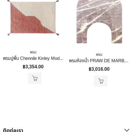
พรม
พรม
พรมปูพื้น Chennile Kinley Modern KASSA HOME รุ่น T516-1B-M-OR ขนาด 180 x 120 ซม. สีขาว – ส้ม
พรมห้องน้ำ PRAW DE MARBLE PINK 62X70 ซม. สีชมพู
฿
3,354.00
฿
3,016.00
ติดต่อเรา