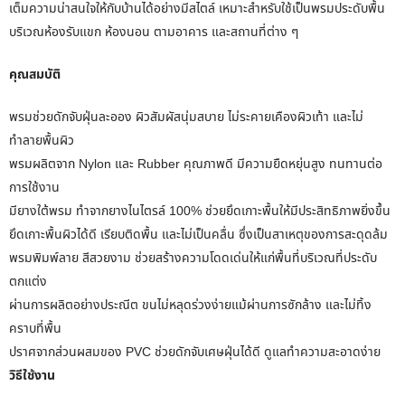
เต็มความน่าสนใจให้กับบ้านได้อย่างมีสไตล์ เหมาะสำหรับใช้เป็นพรมประดับพื้น
บริเวณห้องรับแขก ห้องนอน ตามอาคาร และสถานที่ต่าง ๆ
คุณสมบัติ
พรมช่วยดักจับฝุ่นละออง ผิวสัมผัสนุ่มสบาย ไม่ระคายเคืองผิวเท้า และไม่
ทำลายพื้นผิว
พรมผลิตจาก Nylon และ Rubber คุณภาพดี มีความยืดหยุ่นสูง ทนทานต่อ
การใช้งาน
มียางใต้พรม ทำจากยางไนไตรล์ 100% ช่วยยึดเกาะพื้นให้มีประสิทธิภาพยิ่งขึ้น
ยึดเกาะพื้นผิวได้ดี เรียบติดพื้น และไม่เป็นคลื่น ซึ่งเป็นสาเหตุของการสะดุดล้ม
พรมพิมพ์ลาย สีสวยงาม ช่วยสร้างความโดดเด่นให้แก่พื้นที่บริเวณที่ประดับ
ตกแต่ง
ผ่านการผลิตอย่างประณีต ขนไม่หลุดร่วงง่ายแม้ผ่านการซักล้าง และไม่ทิ้ง
คราบที่พื้น
ปราศจากส่วนผสมของ PVC ช่วยดักจับเศษฝุ่นได้ดี ดูแลทำความสะอาดง่าย
วิธีใช้งาน