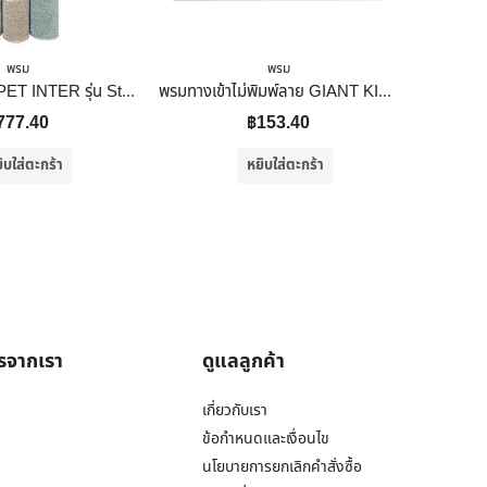
พรม
พรม
พรมปูพื้น CARPET INTER รุ่น Stripe ขนาด 120 x 180 ซม.
พรมทางเข้าไม่พิมพ์ลาย GIANT KINGKONG รุ่น MJ4060-GY ขนาด 40×60 ซม. สีเทา
777.40
฿
153.40
ิบใส่ตะกร้า
หยิบใส่ตะกร้า
ารจากเรา
ดูแลลูกค้า
เกี่ยวกับเรา
ข้อกำหนดและเงื่อนไข
นโยบายการยกเลิกคำสั่งซื้อ