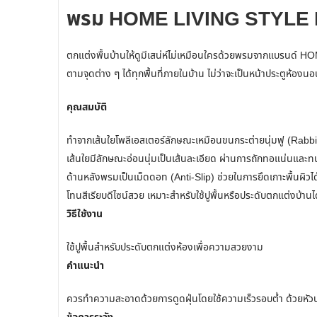
พรม HOME LIVING STYLE B
ตกแต่งพื้นบ้านให้ดูมีเสน่ห์ไม่เหมือนใครด้วยพรมจากแบรนด์ HOM
ตามจุดต่าง ๆ ได้ทุกพื้นที่ภายในบ้าน ไม่ว่าจะเป็นหน้าประตูห้อง
คุณสมบัติ
ทำจากเส้นใยโพลีเอสเตอร์ลักษณะเหมือนขนกระต่ายนุ่มฟู (Rabbit 
เส้นใยมีลักษณะอ่อนนุ่มเป็นเส้นละเอียด ผ่านการถักทอแน่นและทน
ด้านหลังพรมเป็นเม็ดดอท (Anti-Slip) ช่วยในการยึดเกาะพื้นผิวได
โทนสีเรียบดีไซน์สวย เหมาะสำหรับใช้ปูพื้นหรือประดับตกแต่งบ้านไ
วิธีใช้งาน
ใช้ปูพื้นสำหรับประดับตกแต่งห้องเพื่อความสวยงาม
คำแนะนำ
ควรทำความสะอาดด้วยการดูดฝุ่นโดยใช้ความเร็วรอบต่ำ ด้วยหัวปก