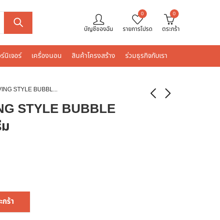
0
0
บัญชีของฉัน
รายการโปรด
ตระกร้า
ร์นิเจอร์
เครื่องนอน
สินค้าโครงสร้าง
ร่วมธุรกิจกับเรา
พรม HOME LIVING STYLE BUBBLE 120X180 ซม. สีครีม
ING STYLE BUBBLE
ีม
ะกร้า