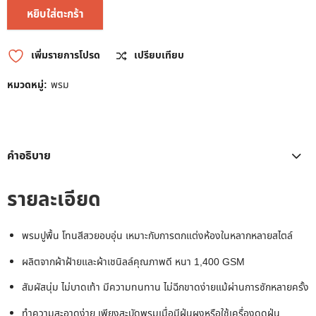
หยิบใส่ตะกร้า
เพิ่มรายการโปรด
เปรียบเทียบ
หมวดหมู่:
พรม
คำอธิบาย
รายละเอียด
พรมปูพื้น โทนสีสวยอบอุ่น เหมาะกับการตกแต่งห้องในหลากหลายสไตล์
ผลิตจากผ้าฝ้ายและผ้าเชนิลล์คุณภาพดี หนา 1,400 GSM
สัมผัสนุ่ม ไม่บาดเท้า มีความทนทาน ไม่ฉีกขาดง่ายแม้ผ่านการซักหลายครั้ง
ทำความสะอาดง่าย เพียงสะบัดพรมเมื่อมีฝุ่นผงหรือใช้เครื่องดูดฝุ่น