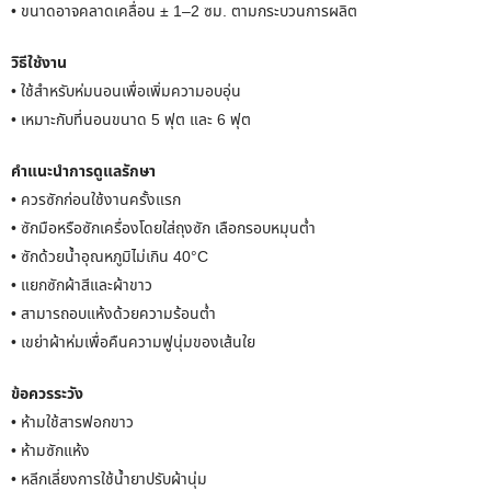
• ขนาดอาจคลาดเคลื่อน ± 1–2 ซม. ตามกระบวนการผลิต
วิธีใช้งาน
• ใช้สำหรับห่มนอนเพื่อเพิ่มความอบอุ่น
• เหมาะกับที่นอนขนาด 5 ฟุต และ 6 ฟุต
คำแนะนำการดูแลรักษา
• ควรซักก่อนใช้งานครั้งแรก
• ซักมือหรือซักเครื่องโดยใส่ถุงซัก เลือกรอบหมุนต่ำ
• ซักด้วยน้ำอุณหภูมิไม่เกิน 40°C
• แยกซักผ้าสีและผ้าขาว
• สามารถอบแห้งด้วยความร้อนต่ำ
• เขย่าผ้าห่มเพื่อคืนความฟูนุ่มของเส้นใย
ข้อควรระวัง
• ห้ามใช้สารฟอกขาว
• ห้ามซักแห้ง
• หลีกเลี่ยงการใช้น้ำยาปรับผ้านุ่ม