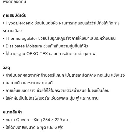
พอดีตลอดคืน
คุณสมบัติเด่น
• Hypoallergenic อ่อนโยนต่อผิว ผ่านการทดสอบแล้วว่าไม่ก่อให้เกิดการ
ระคายเคือง
• Thermoregulator ช่วยปรับอุณหภูมิร่างกายให้เหมาะสมระหว่างนอน
• Dissipates Moisture ช่วยกักเก็บความชุ่มชื้นให้ผิว
• ได้มาตรฐาน OEKO-TEX ปลอดสารอันตรายต่อสุขภาพ
วัสดุ
• ผ้าชั้นนอกผลิตจากผ้าฝ้ายออร์แกนิก ไม่มีสารเคมีตกค้าง ทอแน่น แข็งแรง
นุ่มสบายผิว และระบายอากาศดี
• ลายเย็บแบบตาราง ช่วยให้ไส้ในกระจายตัวสม่ำเสมอ ไม่จับเป็นก้อน
• ไส้ผ้าห่มเป็นไมโครไฟเบอร์ละเอียดพิเศษ นุ่ม ฟู และทนทาน
ขนาดสินค้า
• ขนาด Queen – King 254 × 229 ซม.
• ใช้ได้กับเตียงขนาด 5 ฟุต และ 6 ฟุต