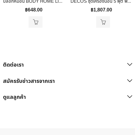
ปลอกหมอน BODY HOME LIVING STYLE COTTON SATEEN II สี BROWN
DECOS ชุดเครื่องนอน 5 ฟุต พร้อมนวม ทูโทน สีน้ำตาล
฿
648.00
฿
1,807.00
ติดต่อเรา
สมัครรับข่าวสารจากเรา
ดูแลลูกค้า