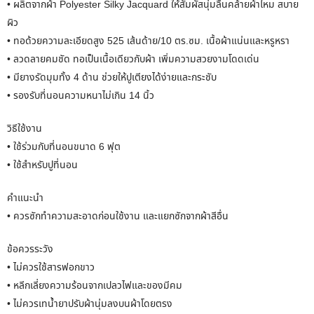
• ผลิตจากผ้า Polyester Silky Jacquard ให้สัมผัสนุ่มลื่นคล้ายผ้าไหม สบาย
ผิว
• ทอด้วยความละเอียดสูง 525 เส้นด้าย/10 ตร.ซม. เนื้อผ้าแน่นและหรูหรา
• ลวดลายคมชัด ทอเป็นเนื้อเดียวกับผ้า เพิ่มความสวยงามโดดเด่น
• มียางรัดมุมทั้ง 4 ด้าน ช่วยให้ปูเตียงได้ง่ายและกระชับ
• รองรับที่นอนความหนาไม่เกิน 14 นิ้ว
วิธีใช้งาน
• ใช้ร่วมกับที่นอนขนาด 6 ฟุต
• ใช้สำหรับปูที่นอน
คำแนะนำ
• ควรซักทำความสะอาดก่อนใช้งาน และแยกซักจากผ้าสีอื่น
ข้อควรระวัง
• ไม่ควรใช้สารฟอกขาว
• หลีกเลี่ยงความร้อนจากเปลวไฟและของมีคม
• ไม่ควรเทน้ำยาปรับผ้านุ่มลงบนผ้าโดยตรง