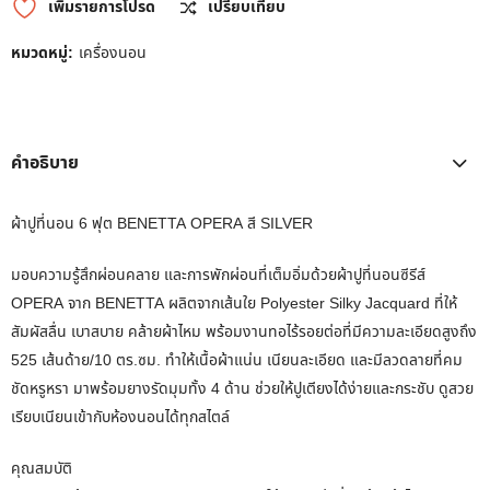
เพิ่มรายการโปรด
เปรียบเทียบ
หมวดหมู่:
เครื่องนอน
คำอธิบาย
ผ้าปูที่นอน 6 ฟุต BENETTA OPERA สี SILVER
มอบความรู้สึกผ่อนคลาย และการพักผ่อนที่เต็มอิ่มด้วยผ้าปูที่นอนซีรีส์
OPERA จาก BENETTA ผลิตจากเส้นใย Polyester Silky Jacquard ที่ให้
สัมผัสลื่น เบาสบาย คล้ายผ้าไหม พร้อมงานทอไร้รอยต่อที่มีความละเอียดสูงถึง
525 เส้นด้าย/10 ตร.ซม. ทำให้เนื้อผ้าแน่น เนียนละเอียด และมีลวดลายที่คม
ชัดหรูหรา มาพร้อมยางรัดมุมทั้ง 4 ด้าน ช่วยให้ปูเตียงได้ง่ายและกระชับ ดูสวย
เรียบเนียนเข้ากับห้องนอนได้ทุกสไตล์
คุณสมบัติ