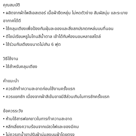
คุณสมบัติ
• ผลิตจากผ้าโพลีเอสเตอร์ เนื้อผ้ายืดหยุ่น ไม่หดตัวง่าย สัมผัสนุ่ม และระบาย
อากาศได้ดี
• ใช้คลุมเตียงเพื่อป้องกันฝุ่นละอองและสิ่งสกปรกตกหล่นบนที่นอน
• ดีไซน์เรียบหรูในโทนสีน้ำตาล เข้าได้กับห้องนอนหลายสไตล์
• ใช้ร่วมกับเตียงขนาดไม่เกิน 6 ฟุต
วิธีใช้งาน
• ใช้สำหรับคลุมเตียง
คำแนะนำ
• ควรซักทำความสะอาดก่อนใช้งานครั้งแรก
• ควรแยกซัก เนื่องจากผ้าสีเข้มอาจมีสีส่วนเกินในการซักครั้งแรก
ข้อควรระวัง
• ห้ามใช้สารฟอกขาวในการทำความสะอาด
• หลีกเลี่ยงความร้อนจากเปลวไฟและของมีคม
• ไม่ควรเทน้ำยาปรับผ้านุ่มลงบนผ้าโดยตรง