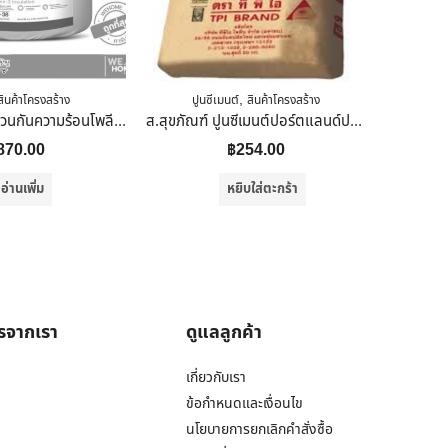
,
สินค้าโครงสร้าง
ปูนซีเมนต์
สินค้าโครงสร้าง
ปูน
KOOLTEG ฉนวนกันความร้อนโพลีเอสเตอร์ 6 นิ้ว
ส.สุขภัณฑ์ ปูนซีเมนต์ปอร์ตแลนด์ประเภท 1 ตราทีพีไอ (สีแดง) 50 กก.
870.00
฿
254.00
อ่านเพิ่ม
หยิบใส่ตะกร้า
ารจากเรา
ดูแลลูกค้า
เกี่ยวกับเรา
ข้อกำหนดและเงื่อนไข
นโยบายการยกเลิกคำสั่งซื้อ