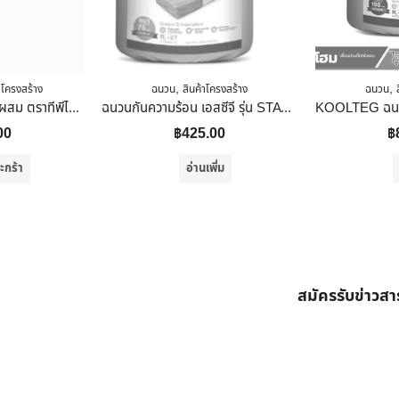
,
,
าโครงสร้าง
ฉนวน
สินค้าโครงสร้าง
ฉนวน
ส.สุขภัณฑ์ ปูนซีเมนต์ผสม ตราทีพีไอ 197 50 ก.ก.
ฉนวนกันความร้อน เอสซีจี รุ่น STAY COOL พรีเมี่ยม ม้วน
00
฿
425.00
฿
ะกร้า
อ่านเพิ่ม
สมัครรับข่าวส
ต