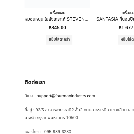
เครื่องนอน
เครื่องน
หมอนหนุน ใยสังเคราะห์ STEVENS ST.COMFORT 19×29 นิ้ว
฿
845.00
฿
1,677
หยิบใส่ตะกร้า
หยิบใส่ต
ติดต่อเรา
อีเมล :
support@fourmanindustry.com
ที่อยู่ : 92/5 อาคารสาธรธานี2 ชั้น2 ถนนสาธรเหนือ แขวงสีลม เข
บางรัก กรุงเทพมหานคร 10500
เบอร์โทรฯ : 095-939-6230