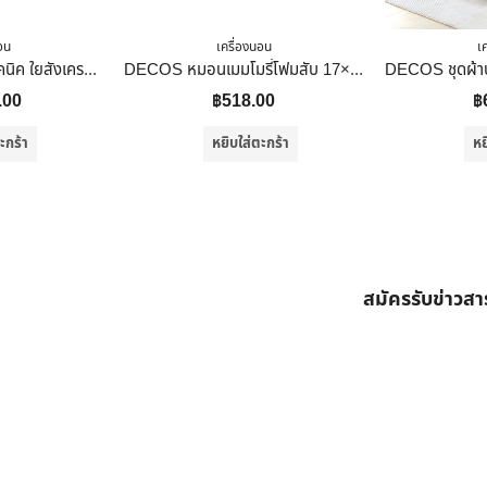
อน
เครื่องนอน
เ
SANTASIA ที่นอนปิคนิค ใยสังเคราะห์ 2 นิ้ว 3 พับ สีโอวัลติน
DECOS หมอนเมมโมรี่โฟมสับ 17×27 นิ้ว สีขาว
.00
฿
518.00
฿
ะกร้า
หยิบใส่ตะกร้า
หย
สมัครรับข่าวส
ต