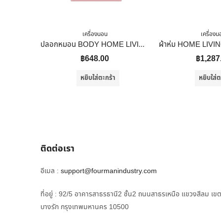
เครื่องนอน
เครื่องน
ปลอกหมอน BODY HOME LIVING STYLE CT SATEEN สีชมพู
฿
648.00
฿
1,287
หยิบใส่ตะกร้า
หยิบใส่ต
ติดต่อเรา
อีเมล :
support@fourmanindustry.com
ที่อยู่ : 92/5 อาคารสาธรธานี2 ชั้น2 ถนนสาธรเหนือ แขวงสีลม เข
บางรัก กรุงเทพมหานคร 10500