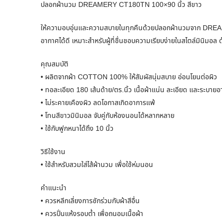
ปลอกผ้านวม DREAMERY CT180TN 100×90 นิ้ว สีขาว
ให้ความอบอุ่นและความสบายในทุกคืนด้วยปลอกผ้านวมจาก DREAME
อากาศได้ดี เหมาะสำหรับผู้ที่ชื่นชอบความเรียบง่ายในสไตล์มินิมอ
คุณสมบัติ
• ผลิตจากผ้า COTTON 100% ให้สัมผัสนุ่มสบาย อ่อนโยนต่อผิว
• ทอละเอียด 180 เส้นด้าย/ตร.นิ้ว เนื้อผ้าแน่น ละเอียด และระบายอ
• ไม่ระคายเคืองผิว ลดโอกาสเกิดอาการแพ้
• โทนสีขาวมินิมอล จับคู่กับห้องนอนได้หลากหลาย
• ใช้กับฟูกหนาได้ถึง 10 นิ้ว
วิธีใช้งาน
• ใช้สำหรับสวมใส่ไส้ผ้านวม เพื่อใช้ห่มนอน
คำแนะนำ
• ควรหลีกเลี่ยงการซักร่วมกับผ้าสีอื่น
• ควรปั่นแห้งรอบต่ำ เพื่อถนอมเนื้อผ้า