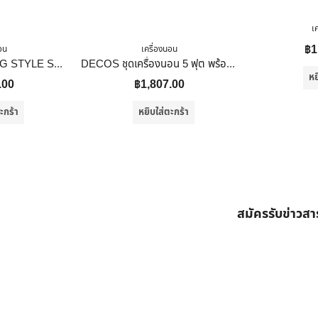
เ
฿
1
อน
เครื่องนอน
ผ้าห่ม HOME LIVING STYLE SHERPA 60X80 นิ้ว สี CREAM
DECOS ชุดเครื่องนอน 5 ฟุต พร้อมนวม ทูโทน สีน้ำตาล
หย
.00
฿
1,807.00
ะกร้า
หยิบใส่ตะกร้า
สมัครรับข่าวส
ต