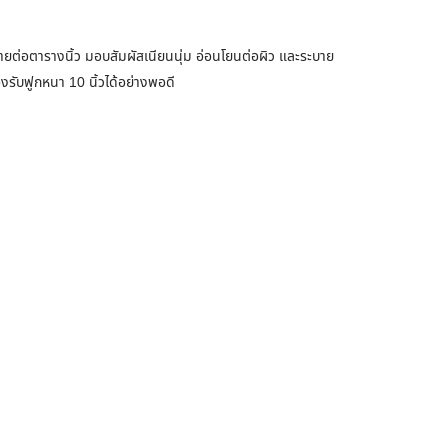
อตารางนิ้ว มอบสัมผัสเนียนนุ่ม อ่อนโยนต่อผิว และระบาย
งรับฟูกหนา 10 นิ้วได้อย่างพอดี