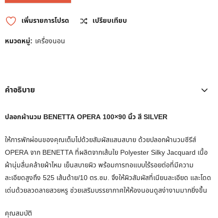
เพิ่มรายการโปรด
เปรียบเทียบ
หมวดหมู่:
เครื่องนอน
คำอธิบาย
ปลอกผ้านวม BENETTA OPERA 100×90 นิ้ว สี SILVER
ให้การพักผ่อนของคุณเต็มไปด้วยสัมผัสแสนสบาย ด้วยปลอกผ้านวมซีรีส์
OPERA จาก BENETTA ที่ผลิตจากเส้นใย Polyester Silky Jacquard เนื้อ
ผ้านุ่มลื่นคล้ายผ้าไหม เย็นสบายผิว พร้อมการทอแบบไร้รอยต่อที่มีความ
ละเอียดสูงถึง 525 เส้นด้าย/10 ตร.ซม. จึงให้ผิวสัมผัสที่เนียนละเอียด และโดด
เด่นด้วยลวดลายสวยหรู ช่วยเสริมบรรยากาศให้ห้องนอนดูสง่างามมากยิ่งขึ้น
คุณสมบัติ