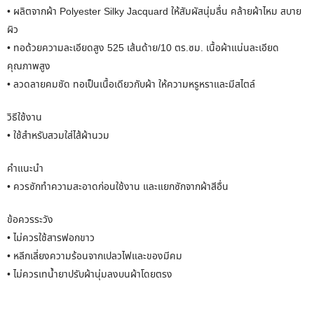
• ผลิตจากผ้า Polyester Silky Jacquard ให้สัมผัสนุ่มลื่น คล้ายผ้าไหม สบาย
ผิว
• ทอด้วยความละเอียดสูง 525 เส้นด้าย/10 ตร.ซม. เนื้อผ้าแน่นละเอียด
คุณภาพสูง
• ลวดลายคมชัด ทอเป็นเนื้อเดียวกับผ้า ให้ความหรูหราและมีสไตล์
วิธีใช้งาน
• ใช้สำหรับสวมใส่ไส้ผ้านวม
คำแนะนำ
• ควรซักทำความสะอาดก่อนใช้งาน และแยกซักจากผ้าสีอื่น
ข้อควรระวัง
• ไม่ควรใช้สารฟอกขาว
• หลีกเลี่ยงความร้อนจากเปลวไฟและของมีคม
• ไม่ควรเทน้ำยาปรับผ้านุ่มลงบนผ้าโดยตรง