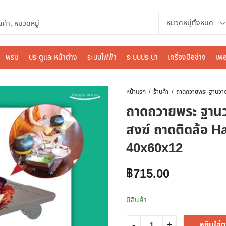
พรม
ประตูและหน้าต่าง
ระบบไฟฟ้า
ระบบประปา
เครื่องมือช่าง
เฟอ
หน้าแรก
ร้านค้า
ถาดถวายพระ ฐาน
สงฆ์ ถาดติดล้อ H
40x60x12
฿
715.00
มีสินค้า
หยิบใส่ต