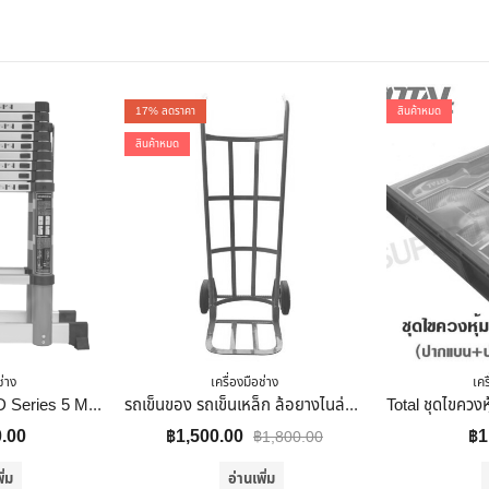
17
% ลดราคา
สินค้าหมด
สินค้าหมด
ช่าง
เครื่องมือช่าง
เคร
LTP Elongate รุ่น ED Series 5 M. บันไดอลูมิเนียม บันได ช่าง อเนกประสงค์ Ladder
รถเข็นของ รถเข็นเหล็ก ล้อยางไนล่อนแท้ 100% สีฟ้า แบบตรง
0.00
฿
1,500.00
฿
1
฿
1,800.00
ิ่ม
อ่านเพิ่ม